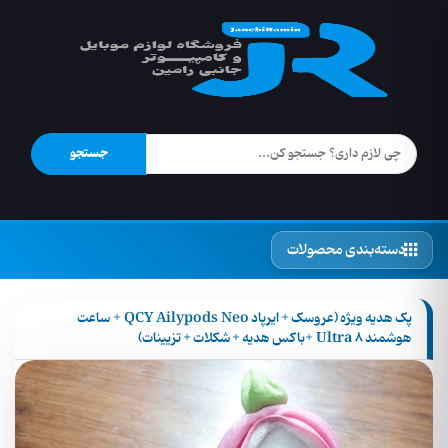
جستجو
دسته‌بندی محصولات
پک هدیه ویژه (عروسک + ایرپاد QCY Ailypods Neo + ساعت
هوشمند Ultra 8 +باکس هدیه + شکلات + تزیینات)