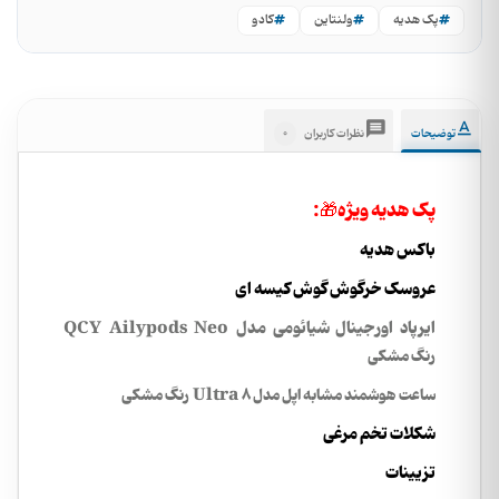
پک هدیه
ولنتاین
کادو
0
توضیحات
نظرات کاربران
پک هدیه ویژه🎁:
باکس هدیه
عروسک خرگوش گوش کیسه ای
ایرپاد اورجینال شیائومی مدل
QCY Ailypods Neo
رنگ مشکی
ساعت هوشمند مشابه اپل مدل Ultra 8 رنگ مشکی
شکلات تخم مرغی
تزیینات