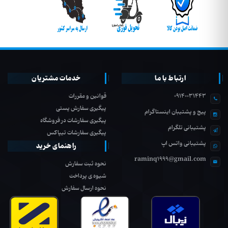
ارتباط با ما
خدمات مشتریان
09140031443
قوانین و مقررات
پیگیری سفارش پستی
پیج و پشتیبان اینستاگرام
پیگیری سفارشات در فروشگاه
پشتیبانی تلگرام
پیگیری سفارشات تیپاکس
پشتیبانی واتس اپ
راهنمای خرید
raminq1999@gmail.com
نحوه ثبت سفارش
شیوه ی پرداخت
نحوه ارسال سفارش