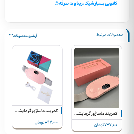
کادویی بسیار شیک، زیبا و به صرفه😍
محصولات مرتبط
آرشیو محصولات
کمربند ماساژور گرمایشی هوشمند
کمربند ماساژور گرمایشی و لرزشی هوشمند اورجینال
847,000 تومان
777,000 تومان