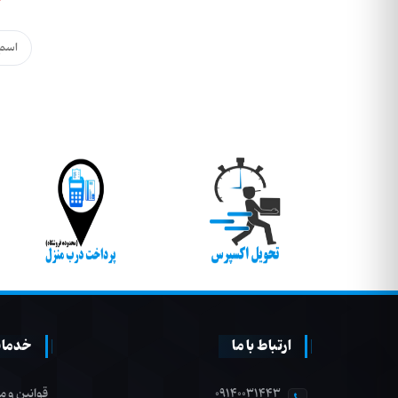
ارتباط با ما
خدمات
09140031443
قوانین و م