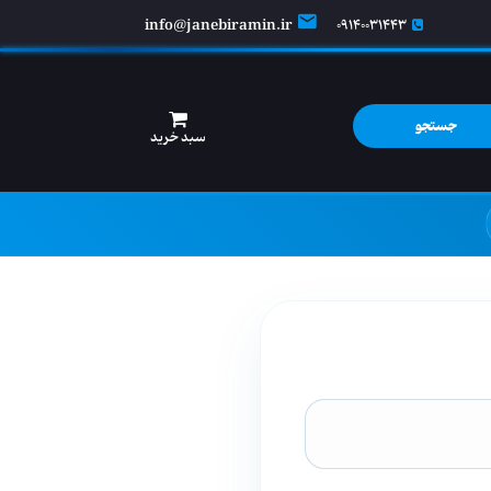
info@janebiramin.ir
09140031443
جستجو
سبد خرید