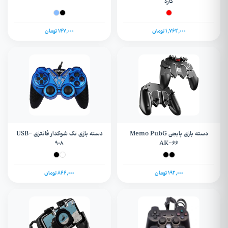
کاره
1,762,000 تومان
147,000 تومان
دسته بازی پابجی Memo PubG
دسته بازی تک شوکدار فانتزی USB-
908
AK-66
192,000 تومان
866,000 تومان