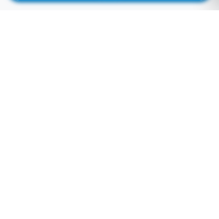
لوازم جانبی موبایل خاصی که تمایل به موجود شدن دارید را اینجا وارد کنید
توجه: فیلد پایین سرچ فروشگاه نمی باشد! برای سرچ محصول به بالای صفحه مراجعه کنید.
لطفا وارد سایت شوید!