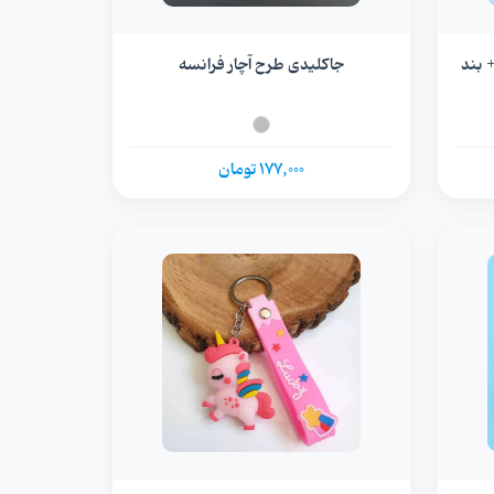
 بند
جاکلیدی طرح آچار فرانسه
177,000 تومان