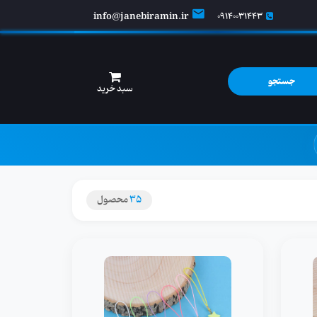
info@janebiramin.ir
09140031443
جستجو
سبد خرید
35
محصول