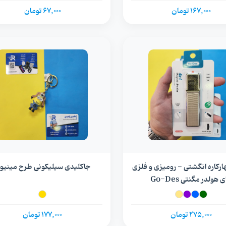
167,000 تومان
67,000 تومان
ارکاره انگشتی - رومیزی و فلزی
جاکلیدی سیلیکونی طرح مینیو
ی هولدر مگنتی Go-Des
275,000 تومان
177,000 تومان