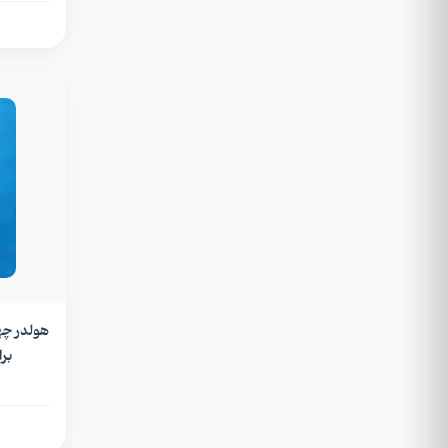
هولدر چه
برا