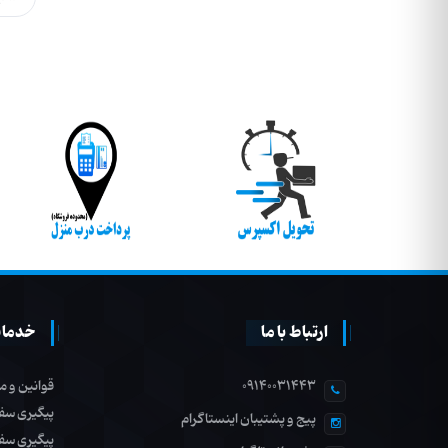
ارتباط با ما
خدمات
09140031443
قوانین و م
پیگیری سف
پیج و پشتیبان اینستاگرام
پیگیری سف