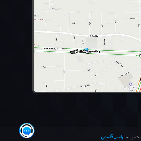
رامین قاسمی
خت توسط