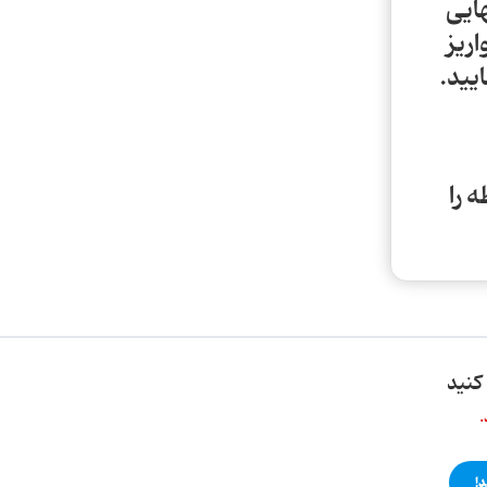
هایی
ریز
 را
کنید
.
!