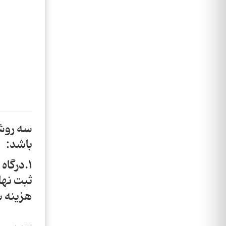
سه روش 
باشد:
1.درگاه
ثبت نها
هزینه س