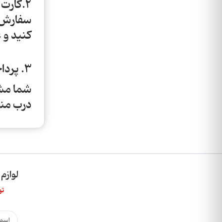
2.کارت
سفارش خ
کنید و عکس ر
3. پرداخت درب منزل(فقط در اصفهان):
شما مشت
درب منز
لوازم
تو