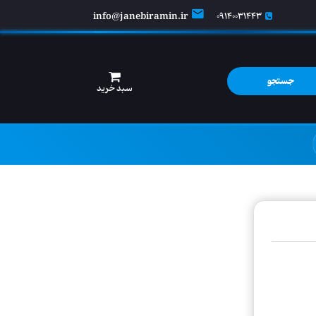
info@janebiramin.ir
09140031443
جستجو
سبد خرید