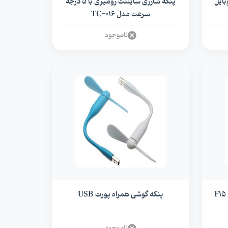
بایل
پنکه شارژی سایلنت رومیزی با 5 درجه
سرعت مدل TC-016
ناموجود
پنکه گوشی همراه پورت USB