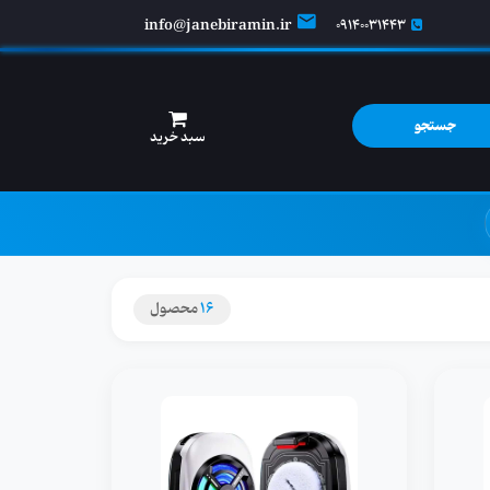
info@janebiramin.ir
09140031443
جستجو
سبد خرید
16
محصول