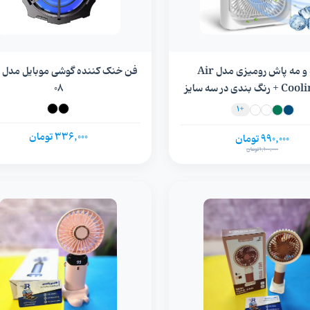
پنکه و مه پاش رومیزی مدل Air
 بندی در سه سایز
08
+1
336,000 تومان
990,000 تومان
1,100,000 تومان