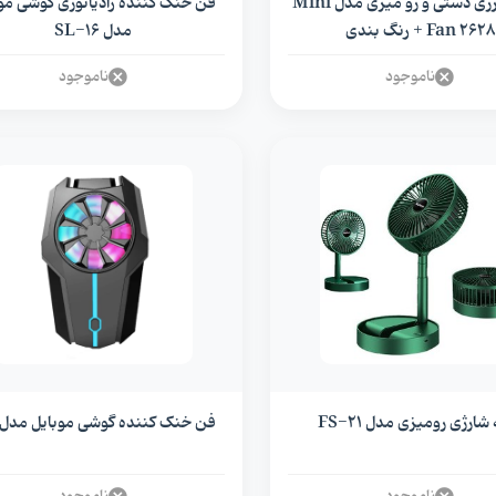
پنکه شارژی دستی و رو میزی مدل Mini
فن خنک کننده رادیاتوری گوشی مو
Fan 2628 + رنگ بندی
مدل SL-16
ناموجود
ناموجود
شارژی رومیزی مدل FS-21
فن خنک کننده گوشی موبایل مدل F15