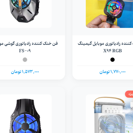
ننده رادیاتوری موبایل گیمینگ
فن خنک کنند
FS-۰۹
X94 RGB
1,770,000 تومان
1,573,000 تومان
یژه