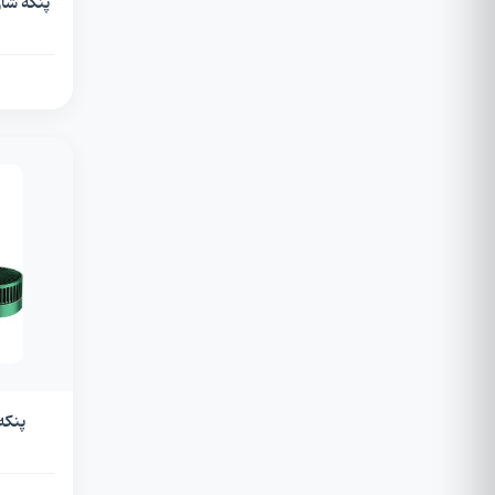
پنکه 