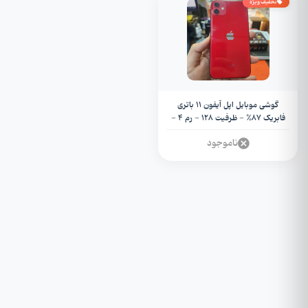
تخفیف ویژه
گوشی موبایل اپل آیفون 11 باتری
فابریک 87% - ظرفیت 128 - رم 4 -
Iphone 11 (استوک)
ناموجود