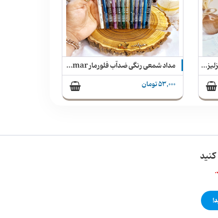
ناخن مصنوعی آینه ای رنگی نوک تیزلیزر LEZER
مداد شمعی رنگی ضدآب فلورمار flormar
53,000 تومان
کنید
.
!