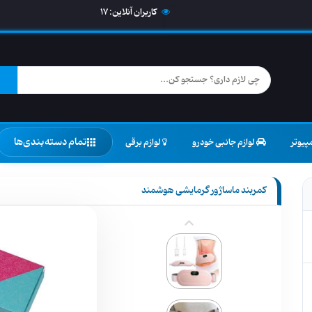
کاربران آنلاین:
17
تمام دسته‌بندی‌ها
پیوتر
لوازم جانبی خودرو
لوازم برقی
کمربند ماساژور گرمایشی هوشمند