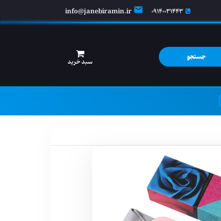
info@janebiramin.ir
09140031443
جستجو
سبد خرید