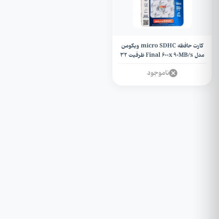
کارت حافظه micro SDHC ویکومن
مدل Final 600x 90MB/s ظرفیت 32
گیگابایت + گارانتی مادام العمر
ناموجود