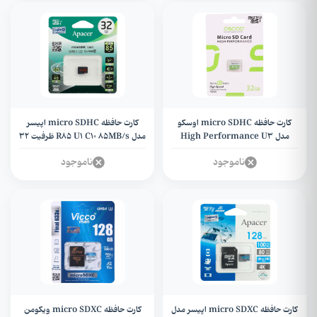
کارت حافظه micro SDHC اوسکو
کارت حافظه micro SDHC اپیسر
مدل High Performance U3
مدل R85 U1 C10 85MB/s ظرفیت 32
85MB/s ظرفیت 32 گیگابایت +
گیگابایت + گارانتی مادام العمر متین
ناموجود
ناموجود
گارانتی
کارت حافظه micro SDXC اپیسر مدل
کارت حافظه micro SDXC ویکومن