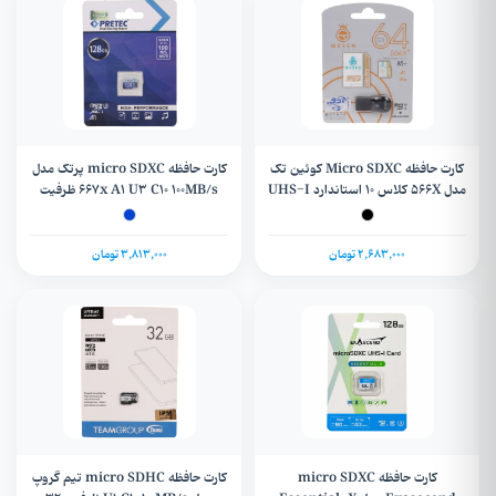
کارت حافظه Micro SDXC کوئین تک
کارت حافظه micro SDXC پرتک مدل
مدل 566X کلاس 10 استاندارد UHS-I
667x A1 U3 C10 100MB/s ظرفیت
U3 سرعت 85MBps ظرفیت 64
128 گیگابایت + گارانتی
گیگابایت به همراه آداپتور SD و رم
ریدر
2,683,000 تومان
3,813,000 تومان
کارت حافظه micro SDXC
کارت حافظه micro SDHC تیم گروپ