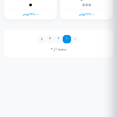
237,000 تومان
438,000 تومان
3
2
1
صفحه 1 از 3