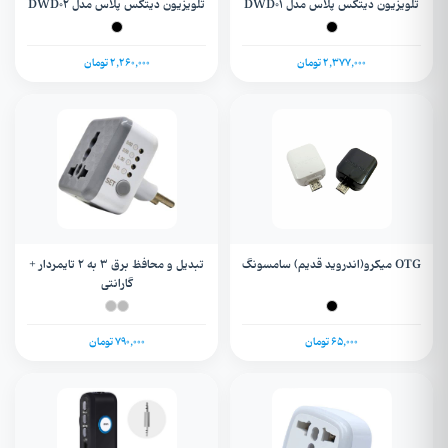
تلویزیون دیتکس پلاس مدل DWD01
تلویزیون دیتکس پلاس مدل DWD02
2,377,000 تومان
2,260,000 تومان
OTG میکرو(اندروید قدیم) سامسونگ
تبدیل و محافظ برق 3 به 2 تایمردار +
گارانتی
65,000 تومان
790,000 تومان