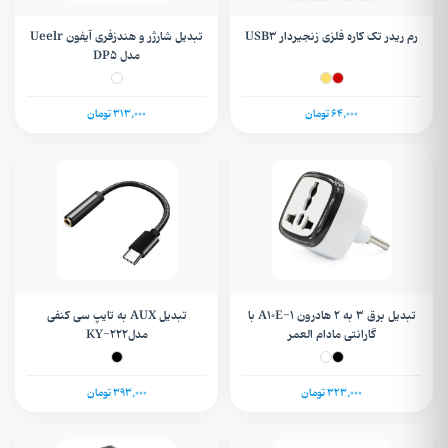
رم ریدر تک کاره فلزی زنجیردار USB۳
تبدیل شارژر و هندزفری آیفون Ueelr
مدل DP5
64,000 تومان
313,000 تومان
تبدیل برق 3 به 2 هادرون A10E-1 با
تبدیل AUX به تایپ سی کنفی
گارانتی مادام العمر
مدلKY-۲۲۲
323,000 تومان
393,000 تومان