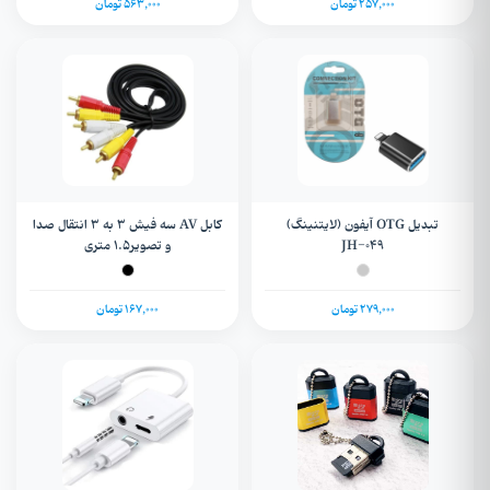
257,000 تومان
563,000 تومان
تبدیل OTG آیفون (لایتنینگ)
کابل AV سه فیش 3 به 3 انتقال صدا
JH-۰۴۹
و تصویر1.5 متری
279,000 تومان
167,000 تومان