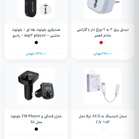
تبدیل برق 3 به 2 چراغ دار با گارانتی
هندزفری بلوتوث یقه ای + بلوتوث
مادام العمر
ماشین + mp۳ player + رادیو
Yixianglin مدل WZ-12
268,000 تومان
1,468,000 تومان
مبدل لایتنینگ به AUX ترکا مدل
شارژر فندکی و FM Player بلوتوث
CA-1052
مدل X8