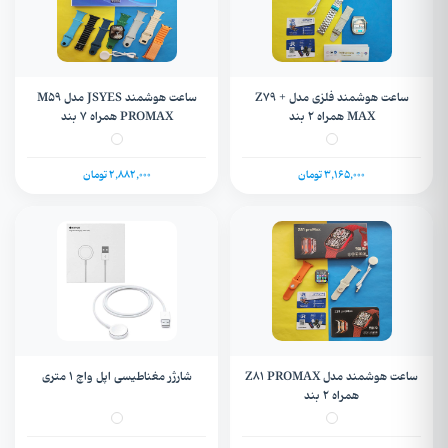
ساعت هوشمند فلزی مدل + Z79
ساعت هوشمند JSYES مدل M59
MAX همراه 2 بند
PROMAX همراه 7 بند
3,165,000 تومان
2,882,000 تومان
ساعت هوشمند مدل Z81 PROMAX
شارژر مغناطیسی اپل واچ 1 متری
همراه 2 بند