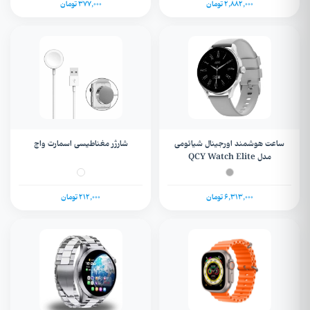
2,882,000 تومان
377,000 تومان
ساعت هوشمند اورجینال شیائومی
شارژر مغناطیسی اسمارت واچ
مدل QCY Watch Elite
6,313,000 تومان
212,000 تومان