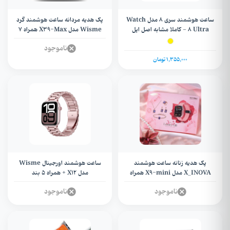
ساعت هوشمند سری 8 مدل Watch
پک هدیه مردانه ساعت هوشمند گرد
8 Ultra - کاملا مشابه اصل اپل
Wisme مدل X39-Max همراه 7
بند
ناموجود
1,355,000 تومان
پک هدیه زنانه ساعت هوشمند
ساعت هوشمند اورجینال Wisme
X_INOVA مدل X9-mini همراه
مدل X12 + همراه 5 بند
سرویس زیورآلات و 3 عدد بند
ناموجود
ناموجود