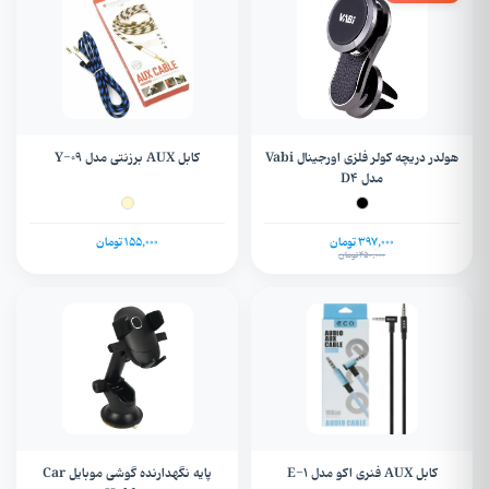
هولدر دریچه کولر فلزی اورجینال Vabi
کابل AUX برزنتی مدل Y-09
مدل D4
397,000 تومان
155,000 تومان
450,000 تومان
کابل AUX فنری اکو مدل E-1
پایه نگهدارنده گوشی موبایل Car