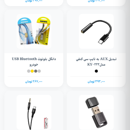
302,000 تومان
397,000 تومان
تبدیل AUX به تایپ سی کنفی
دانگل بلوتوث USB Bluetooth
مدلKY-۲۲۲
خودرو
393,000 تومان
267,000 تومان