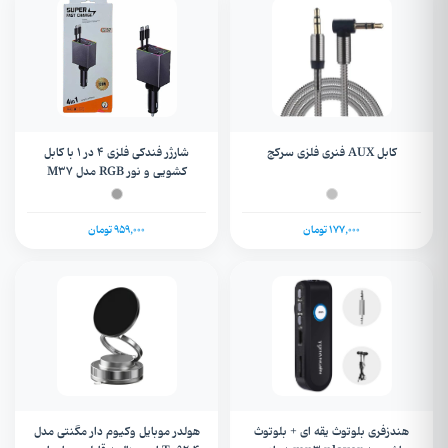
کابل AUX فنری فلزی سرکج
شارژر فندکی فلزی ۴ در ۱ با کابل
کشویی و نور RGB مدل M37
177,000 تومان
959,000 تومان
هندزفری بلوتوث یقه ای + بلوتوث
هولدر موبایل وکیوم دار مگنتی مدل