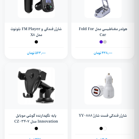
هولدر مغناطیسی مدل Fold For
شارژر فندکی و FM Player بلوتوث
Car
مدل X8
438,000 تومان
563,000 تومان
شارژر فندکی فست شارژ YY-888
پایه نگهدارنده گوشی موبایل
Innovation مدل CZ-3407