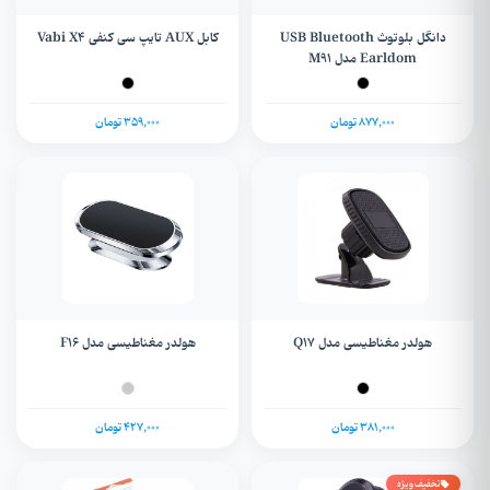
دانگل بلوتوث USB Bluetooth
کابل AUX تایپ سی کنفی Vabi X4
Earldom مدل M91
877,000 تومان
359,000 تومان
هولدر مغناطیسی مدل Q17
هولدر مغناطیسی مدل F16
381,000 تومان
427,000 تومان
تخفیف ویژه