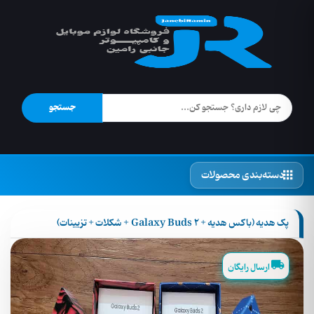
جستجو
دسته‌بندی محصولات
پک هدیه (باکس هدیه + Galaxy Buds 2 + شکلات + تزیینات)
ارسال رایگان