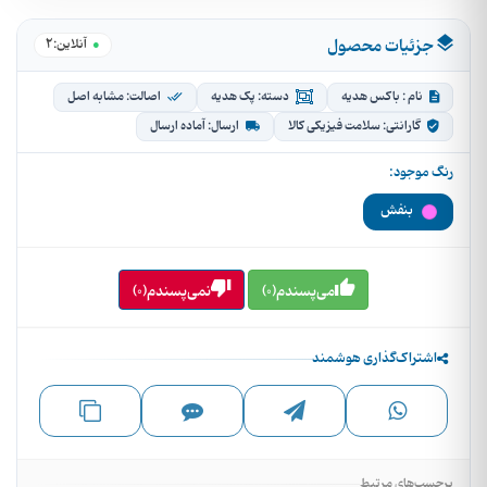
جزئیات محصول
2
●
آنلاین:
نام : باکس هدیه
دسته: پک هدیه
اصالت: مشابه اصل
گارانتی: سلامت فیزیکی کالا
ارسال: آماده ارسال
رنگ موجود:
بنفش
می‌پسندم(0)
نمی‌پسندم(0)
اشتراک‌گذاری هوشمند
برچسب‌های مرتبط