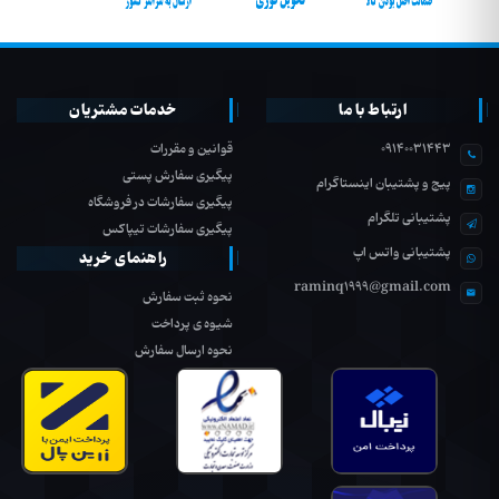
ارتباط با ما
خدمات مشتریان
09140031443
قوانین و مقررات
پیگیری سفارش پستی
پیج و پشتیبان اینستاگرام
پیگیری سفارشات در فروشگاه
پشتیبانی تلگرام
پیگیری سفارشات تیپاکس
پشتیبانی واتس اپ
راهنمای خرید
raminq1999@gmail.com
نحوه ثبت سفارش
شیوه ی پرداخت
نحوه ارسال سفارش