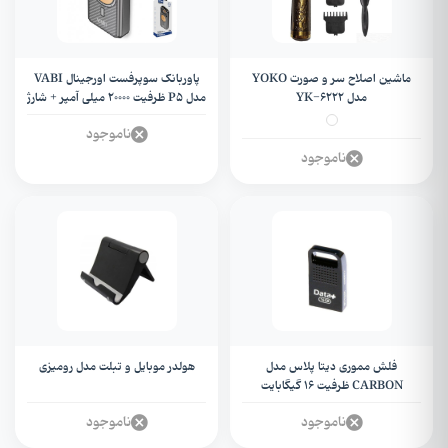
ماشین اصلاح سر و صورت YOKO
پاوربانک سوپرفست اورجینال VABI
مدل YK-6222
مدل P5 ظرفیت 20000 میلی آمپر + شارژ
وایرلس
ناموجود
ناموجود
فلش مموری دیتا پلاس مدل
هولدر موبایل و تبلت مدل رومیزی
CARBON ظرفیت 16 گیگابایت
ناموجود
ناموجود