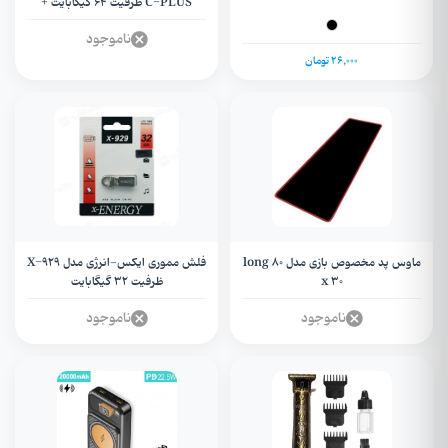
C-PLUS ظرفیت 64 گیگابایت +
OTG تایپ سی
ناموجود
26,000 تومان
ماوس پد مخصوص بازی مدل long 80
فلش مموری ایکس-انرژی مدل X-929
x 30
ظرفیت 32 گیگابایت
ناموجود
ناموجود