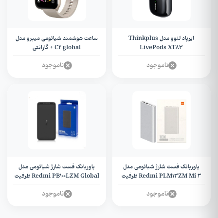
ایرپاد لنوو مدل Thinkplus
ساعت هوشمند شیائومی میبرو مدل
LivePods XT۸۳
C2 global + گارانتی
ناموجود
ناموجود
پاوربانک فست شارژ شیائومی مدل
پاوربانک فست شارژ شیائومی مدل
Redmi PLM13ZM Mi 3 ظرفیت
Redmi PB100LZM Global ظرفیت
10000 میلی آمپر با توان 22.5 وات +
10000 میلی آمپر ساعت + کابل
ناموجود
ناموجود
کابل