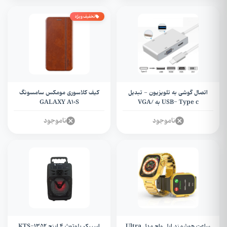
تخفیف ویژه
اتصال گوشی به تلویزیون - تبدیل
کیف کلاسوری مومکس سامسونگ
USB- Type c به VGA/
GALAXY A10S
DVI/HDMI/USB مدل MN
ناموجود
ناموجود
ساعت هوشمند اپل واچ مدل Ultra
اسپیکر بلوتوث 4 اینچ KTS-1352