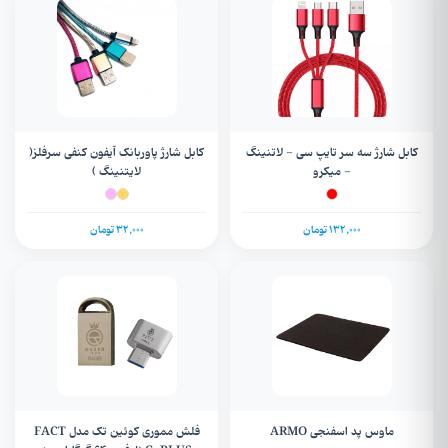
کابل شارژ سه سر تایپ سی - لاتنینگ
کابل شارژ پاوربانک آیفون کنفی سرفلز(
- میکرو
لایتنینگ )
132,000 تومان
32,000 تومان
ماوس پد اسفنجی ARMO
فلش مموری کوئین تک مدل FACT