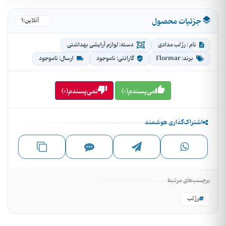
جزئیات محصول
1
●
آنلاین:
نام : رژ لب مدادی
دسته: لوازم آرایشی بهداشتی
برند: Flormar
گارانتی: ناموجود
ارسال: ناموجود
می‌پسندم(0)
نمی‌پسندم(0)
اشتراک‌گذاری هوشمند
برچسب‌های مرتبط
رژ لب