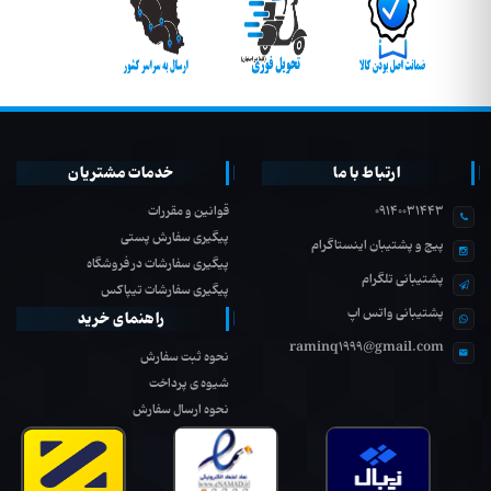
ارتباط با ما
خدمات مشتریان
09140031443
قوانین و مقررات
پیگیری سفارش پستی
پیج و پشتیبان اینستاگرام
پیگیری سفارشات در فروشگاه
پشتیبانی تلگرام
پیگیری سفارشات تیپاکس
پشتیبانی واتس اپ
راهنمای خرید
raminq1999@gmail.com
نحوه ثبت سفارش
شیوه ی پرداخت
نحوه ارسال سفارش