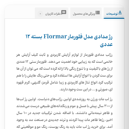
0
توضیحات
ویژگی‌های محصول
نظرات کاربران
رژ مدادی مدل فلورمار Flormar بسته 12
عددی
رژلب مدادی فلورمار از لوازم آرایش کاربردی و ثابت کیف آرایش هر
خانمی است که به زیبایی خود اهمیت می دهد. فلورمار ستی 12 عددی
از رژ های با کیفیت و با تنوع رنگی بالا ارائه کرده است که می توان از آن ها
برای ست کردن با انواع آرایش ها استفاده کرد و حتی رنگ هایش را با هم
ترکیب کرد.انواع تناژ های کاربردی و زیبا شامل قرمز، گلبهی، کرم قهوه
ای، صورتی و … در این ست وجود دارند.
رژ لب مات ورژن به روزشده‌ی اولین رژلب‌های دنیاست. اولین رژ لب‌ها
از 3000 سال پیش با عسل و موم و رنگدانه‌های طبیعی درست می‌شدند
و ظاهر نیمه‌ماتی داشتند. با اضافه شدن ترکیبات جدید در 100 سال
اخیر، رژها ظاهر مات پیدا کردند و ترند جدیدی در صنعت مد به وجود
آمد. برای خرید رژ لب مات باید به رنگ پوست، رنگ مو و موقعیتی که