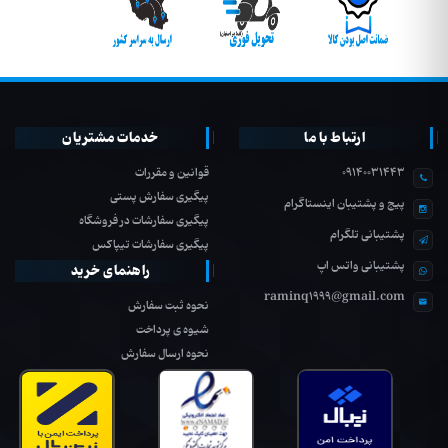
ارتباط با ما
خدمات مشتریان
09140031443
قوانین و مقررات
پیگیری سفارش پستی
پیج و پشتیبان اینستاگرام
پیگیری سفارشات در فروشگاه
پشتیبانی تلگرام
پیگیری سفارشات تیپاکس
پشتیبانی واتس اپ
راهنمای خرید
raminq1999@gmail.com
نحوه ثبت سفارش
شیوه ی پرداخت
نحوه ارسال سفارش