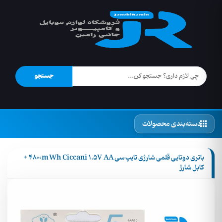
جستجو
دسته‌بندی محصولات
باتری دوتایی قلمی شارژی تایپ سی 4800mWh Ciccani 1.5V AA +
کابل شارژ