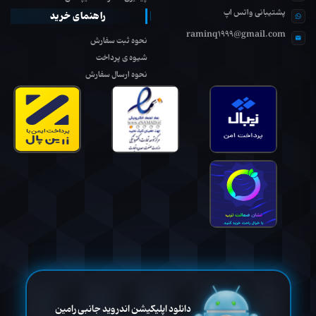
پشتیبانی واتس اپ
راهنمای خرید
raminq1999@gmail.com
نحوه ثبت سفارش
شیوه ی پرداخت
نحوه ارسال سفارش
دانلود اپلیکیشن اندروید جانبی رامین