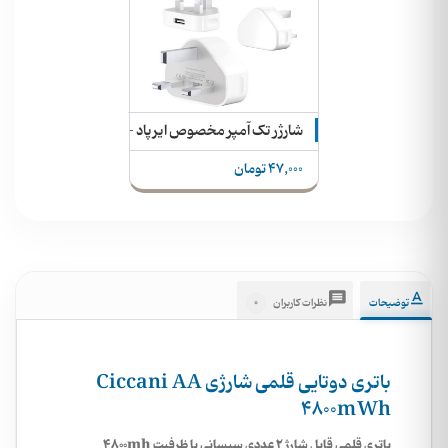
شارژر تک آمپر مخصوص ایرپاد - اسمارت واچ - اسپیکر
47,000 تومان
0
توضیحات
نظرات کاربران
باتری دوتایی قلمی شارژی Ciccani AA
4800mWh
باتری قلمی قابل شارژ 2 عددی سیسانی با ظرفیت 4800mh