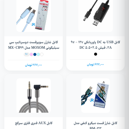
کابل USB به DC پاوربانکی 9v - 12v
کابل شارژر سوپرفست دوسرتایپ سی
،2A فیش DC 5.5×2.5
سیلیکونی MOXOM مدل MX-CB99
+1
677,000 تومان
267,000 تومان
کابل شارژ فست میکرو کنفی مدل
کابل AUX فنری فلزی سرکج
BM-33