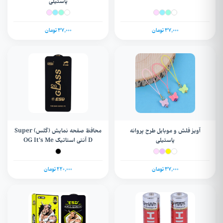
پاستیلی
37,000 تومان
37,000 تومان
آویز فلش و موبایل طرح پروانه
محافظ صفحه نمایش (گلس) Super
پاستیلی
D آنتی استاتیک OG It's Me
سامسونگ Galaxy A54 / S20 FE /
S23 FE 5G / S24 Plus
37,000 تومان
220,000 تومان