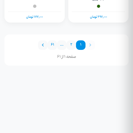
297,000 تومان
177,000 تومان
61
...
2
1
صفحه 1 از 61