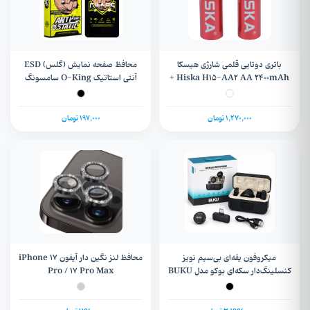
باتری دوتایی قلمی شارژی هیسکا
محافظ صفحه نمایش (گلس) ESD
Hiska H15-AA2 AA 2400mAh +
آنتی استاتیک O-King سامسونگ
گارانتی
Galaxy S20Fe / S20Life/ A52/
A52s/ A53/ A51/ M31s / Note 10
/ Note 10s / Note 11 4G / Poco
1,270,000 تومان
197,000 تومان
M4 Pro
میکروفون یقه‌ای بی‌سیم نویز
محافظ لنز نگین دار آیفون iPhone 17
کنسلینگ‌دار سکه‌ای بوکو مدل BUKU
Pro / 17 Pro Max
LJ-012