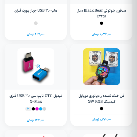
هدفون بلوتوثی Black Bear مدل
هاب USB 3.0 چهار پورت فلزی
C2251
1,077,000 تومان
497,000 تومان
فن خنک کننده رادیاتوری موبایل
تبدیل OTG تایپ سی USB 3.0 فلزی
گیمینگ X94 RGB
X-Max
+1
1,770,000 تومان
127,000 تومان