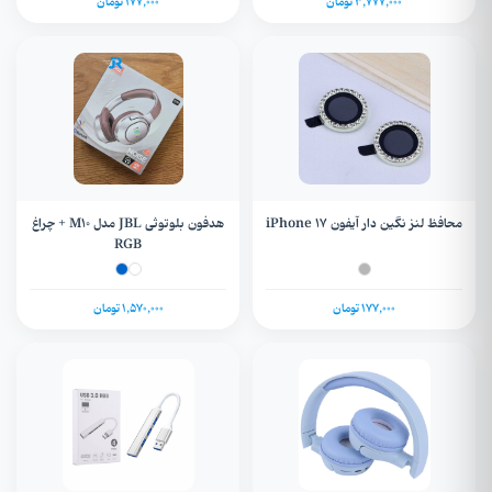
3,777,000 تومان
177,000 تومان
محافظ لنز نگین دار آیفون iPhone 17
هدفون بلوتوثی JBL مدل M10 + چراغ
RGB
177,000 تومان
1,570,000 تومان