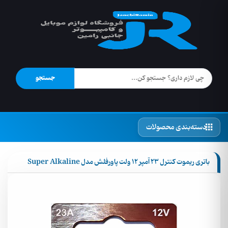
جستجو
دسته‌بندی محصولات
باتری ریموت کنترل 23 آمپر 12 ولت پاورفلش مدل Super Alkaline