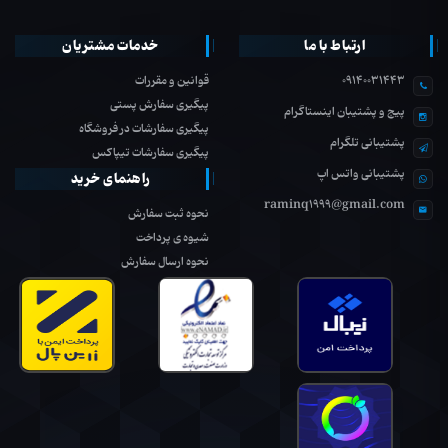
ارتباط با ما
خدمات مشتریان
09140031443
قوانین و مقررات
پیگیری سفارش پستی
پیج و پشتیبان اینستاگرام
پیگیری سفارشات در فروشگاه
پشتیبانی تلگرام
پیگیری سفارشات تیپاکس
پشتیبانی واتس اپ
راهنمای خرید
raminq1999@gmail.com
نحوه ثبت سفارش
شیوه ی پرداخت
نحوه ارسال سفارش