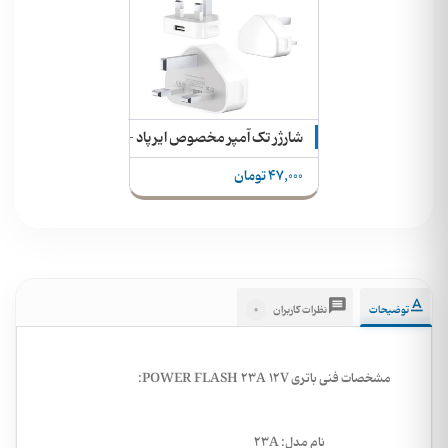
شارژر تک آمپر مخصوص ایرپاد - اسمارت واچ - اسپیکر
47,000 تومان
0
توضیحات
نظرات کاربران
مشخصات فنی باتری POWER FLASH 23A 12V:
نام مدل:
23A