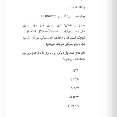
ولتاژ:
12 ولت
نوع شیمیایی:
قلیایی (Alkaline)
سایز و شکل:
این باتری نیز جزء باتری
های
مینیاتوری
است. معمولاً به شکل یک استوانه
کوچک است که با محفظه پلاستیکی دور آن، شبیه
یک باتری مربعی کوچک می‌شود.
نام های متداول دیگر:
این باتری با نام های زیر نیز
شناخته می شود:
A23
V23A
MN21
8LR23
GP23A