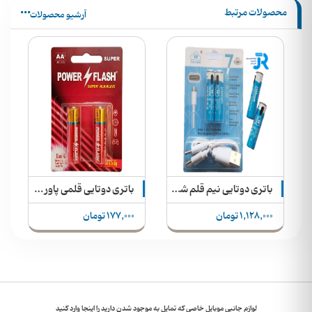
محصولات مرتبط
آرشیو محصولات
Supe
باتری دوتایی نیم قلم شارژی تایپ سی 2300mWh Ciccani 1.5V AAA + کابل شارژ
باتری دوتایی قلمی پاور فلش 1.5V AA مدل Super Alkaline LR6
1,128,000 تومان
177,000 تومان
لوازم جانبی موبایل خاصی که تمایل به موجود شدن دارید را اینجا وارد کنید