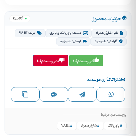
جزئیات محصول
1
●
آنلاین:
نام : شارژر همراه
دسته: پاوربانک و باتری
برند: VABI
گارانتی: ناموجود
ارسال: ناموجود
می‌پسندم(0)
نمی‌پسندم(0)
اشتراک‌گذاری هوشمند
برچسب‌های مرتبط
پاوربانک
شارژر همراه
VABI