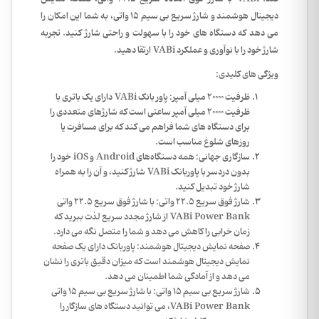
دیجیتال هوشمند و شارژ سریع بی سیم 15 واتی، به شما این امکان را
می دهد که دستگاه های خود را با سهولت و راحتی شارژ کنید. تجربه
شارژ خود را با نوآوری و عملکرد VABi ارتقا دهید.
ویژگی های کلیدی:
ظرفیت 20000 میلی آمپر: پاور بانک VABi دارای یک باتری با
ظرفیت 20000 میلی آمپر ساعتی است که شارژهای متعددی را
برای دستگاه های شما فراهم می کند که برای مسافرت یا
روزهای شلوغ مناسب است.
سازگاری جهانی: همه دستگاه‌های Android و iOS خود را
بدون دردسر با پاوربانک VABi شارژ کنید، و آن را به همراه
شارژ خود تبدیل کنید.
شارژ فوق سریع 22.5 واتی: با شارژ فوق سریع 22.5 واتی
VABi Power Bank از شارژ مجدد سریع لذت ببرید که
زمان خرابی را کاهش می دهد و شما را متصل نگه می دارد.
صفحه نمایش دیجیتال هوشمند: پاوربانک دارای یک صفحه
نمایش دیجیتال هوشمند است که میزان دقیق باتری را نشان
می دهد و از آمادگی شما اطمینان می دهد.
شارژ سریع بی سیم 15 واتی: با شارژ سریع بی سیم 15 واتی
VABi Power Bank، می توانید دستگاه های سازگار را