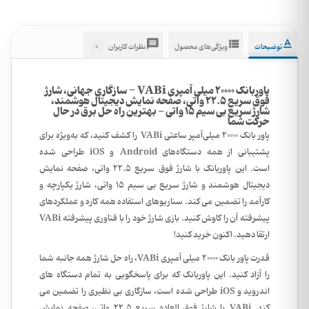
0
توضیحات
ویژگی‌های محصول
نظرات کاربران
پاوربانک 20000 میلی آمپری VABi - سازگاری جهانی، شارژ
فوق سریع 22.5 واتی، صفحه نمایش دیجیتال هوشمند،
شارژ سریع بی سیم 15 واتی - بهترین راه حل برق در حال
حرکت شما
پاور بانک 20000 میلی‌آمپر ساعتی VABi را کشف کنید، که به‌ویژه برای
پشتیبانی از همه دستگاه‌های Android و iOS طراحی شده
است. این پاوربانک با شارژ فوق سریع 22.5 واتی، صفحه نمایش
دیجیتال هوشمند و شارژ سریع بی سیم 15 واتی، شارژ یکپارچه و
کارآمد را تضمین می کند. سناریوهای استفاده همه کاره و عملکردهای
پیشرفته آن را کاوش کنید. بازی شارژ خود را با فناوری پیشرفته VABi
ارتقا دهید. اکنون خرید کنید!
قدرت پاور بانک 20000 میلی آمپری VABi، راه حل شارژ همه جانبه شما
را آزاد کنید. این پاوربانک که برای پاسخگویی به تمام دستگاه های
اندروید و iOS طراحی شده است، سازگاری بی نظیری را تضمین می
کند. VABi با شارژ فوق العاده سریع 22.5 واتی، صفحه نمایش