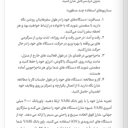
بدون دردسر کابل شارژ کنید.
سناریوهای استفاده چند منظوره:
مسافرت: دستگاه‌های خود را در طول سفرهایتان روشن نگه
دارید تا مطمئن شوید که با خانواده در ارتباط خواهید بود و هر
لحظه سفر را ثبت می‌کنید.
رفت و آمد: در حین رفت و آمد روزانه، لذت بردن از سرگرمی
های بی وقفه یا بهره وری در حرکت، دستگاه های خود را در حال
حرکت شارژ کنید.
ماجراجویی در فضای باز: در طول فعالیت های خارج از منزل،
مانند پیاده روی، کمپینگ یا کاوش، انرژی خود را حفظ کنید و
مطمئن شوید که دستگاه های شما برای هر ماجراجویی آماده
هستند.
کار و مطالعه: دستگاه های خود را در طول جلسات کار یا مطالعه
شارژ نگه دارید تا از اتصال یکپارچه و تمرکز بر روی وظایف خود
اطمینان حاصل کنید.
تجربه شارژ خود را با پاور بانک VABi ارتقا دهید: پاوربانک 20000 میلی
آمپری VABi شیوه شارژ دستگاه های خود را متحول می کند و سازگاری
جهانی، شارژ فوق العاده سریع و راحتی بی سیم را ارائه می دهد. چه از
دستگاه های اندرویدی یا iOS استفاده می کنید، پاور بانک VABi شما