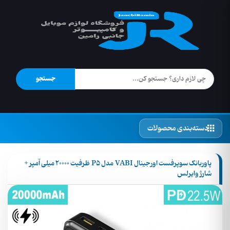
جستجو
دسته‌بندی محصولات
پاوربانک سوپرفست اورجینال VABI مدل P5 ظرفیت 20000 میلی آمپر +
شارژ وایرلس