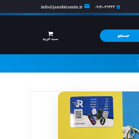
info@janebiramin.ir
09140031443
جستجو
سبد خرید