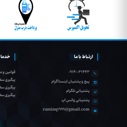
ارتباط با ما
خدمات
09140031443
قوانین و م
پیگیری سف
پیج و پشتیبان اینستاگرام
پیگیری سف
پشتیبانی تلگرام
پیگیری سف
پشتیبانی واتس اپ
raminq1999@gmail.com