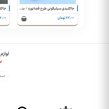
جاکلیدی سیلیکونی طرح فضانورد + بند آویز
جاکلیدی طرح آچار فرانسه
177,000 تومان
327,000 
لوازم
تو