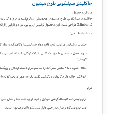
جاکلیدی سیلیکونی طرح مینیون
معرفی محصول:
جاکلیدی سیلیکونی طرح مینیون، محصولی سرگرم‌کننده، نرم و کاربردی
(Minions) طراحی شده. این محصول ترکیبی از زیبایی، دوام و کارایی را ارائه می‌دهد.
مشخصات کلیدی:
جنس: سیلیکون مرغوب، نرم، فاقد مواد حساسیت‌زا و کاملاً ایمن برای ک
طرح: مدل سه‌بعدی با جزئیات کامل (عینک گوگلی، لبخند شیطان و لباس
گروهی).
ابعاد: حدود ۵ تا ۷ سانتی متر (اندازه مناسب برای دست کودکان و بزرگسالان).
اتصالات: حلقه فلزی گالوانیزه باکیفیت (ضدزنگ) به همراه زنجیر کوتاه ی
مزایا:
نرم و ایمن: به کلیدها، گوشی موبایل یا کیف لوازم شما خط و خش نمی‌ان
ضد آب و ضد گرد و غبار: به راحتی قابل شستشو با آب و صابون است.