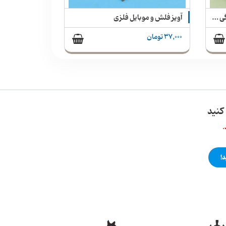
آویز فلش و موبایل طرح قلب پاستیلی
37,000 تومان
کنید
.
!