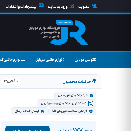
عضویت
ورود به سایت
پیشنهادات و انتقادات
گوشی موبایل
لوازم جانبی موبایل
لوازم جانبی کام
جزئیات محصول
3
●
آنلاین:
نام : جاکلیدی عروسکی
دسته: آویز، جاکلیدی و جاسوئیچی
گارانتی: سلامت فیزیکی کالا
ارسال: آماده ارسال