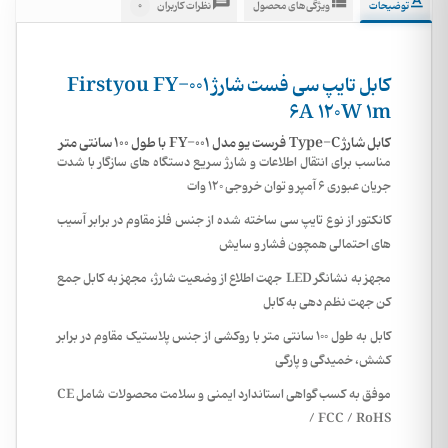
0
توضیحات
ویژگی‌های محصول
نظرات کاربران
کابل تایپ سی فست شارژ Firstyou FY-001
6A 120W 1m
کابل شارژ Type-C فرست یو مدل FY-001 با طول 100 سانتی متر
مناسب برای انتقال اطلاعات و شارژ سریع دستگاه های سازگار با شدت
جریان عبوری 6 آمپر و توان خروجی 120 وات
کانکتور از نوع تایپ سی ساخته شده از جنس فلز مقاوم در برابر آسیب
های احتمالی همچون فشار و سایش
مجهز به نشانگر LED جهت اطلاع از وضعیت شارژ، مجهز به کابل جمع
کن جهت نظم دهی به کابل
کابل به طول 100 سانتی متر با روکشی از جنس پلاستیک مقاوم در برابر
کشش، خمیدگی و پارگی
موفق به کسب گواهی استاندارد ایمنی و سلامت محصولات شامل CE
/ FCC / RoHS