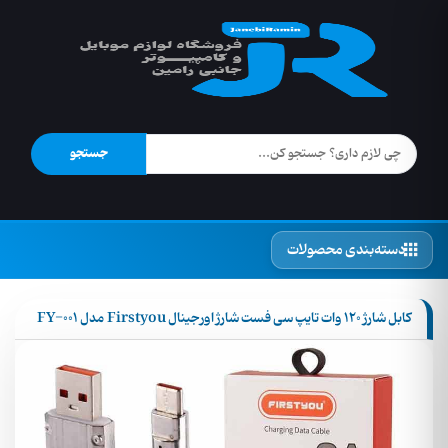
جستجو
دسته‌بندی محصولات
کابل شارژ 120 وات تایپ سی فست شارژ اورجینال Firstyou مدل FY-001