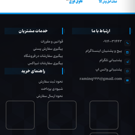
ارتباط با ما
خدمات مشتریان
09140031443
قوانین و مقررات
پیگیری سفارش پستی
پیج و پشتیبان اینستاگرام
پیگیری سفارشات در فروشگاه
پشتیبانی تلگرام
پیگیری سفارشات تیپاکس
پشتیبانی واتس اپ
راهنمای خرید
raminq1999@gmail.com
نحوه ثبت سفارش
شیوه ی پرداخت
نحوه ارسال سفارش