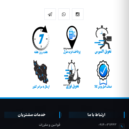
ارتباط با ما
خدمات مشتریان
09140031443
قوانین و مقررات