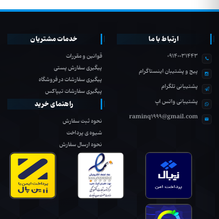
ارتباط با ما
خدمات مشتریان
09140031443
قوانین و مقررات
پیگیری سفارش پستی
پیج و پشتیبان اینستاگرام
پیگیری سفارشات در فروشگاه
پشتیبانی تلگرام
پیگیری سفارشات تیپاکس
پشتیبانی واتس اپ
راهنمای خرید
raminq1999@gmail.com
نحوه ثبت سفارش
شیوه ی پرداخت
نحوه ارسال سفارش