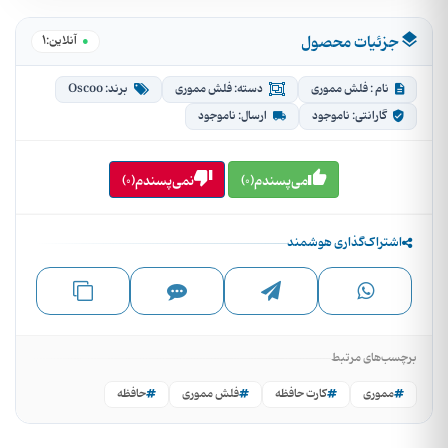
جزئیات محصول
1
●
آنلاین:
نام : فلش مموری
دسته: فلش مموری
برند: Oscoo
گارانتی: ناموجود
ارسال: ناموجود
می‌پسندم(0)
نمی‌پسندم(0)
اشتراک‌گذاری هوشمند
برچسب‌های مرتبط
مموری
کارت حافظه
فلش مموری
حافظه