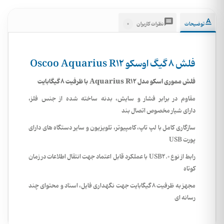
0
توضیحات
نظرات کاربران
فلش 8 گیگ اوسکو Oscoo Aquarius R12
فلش مموری اسکو مدل Aquarius R12 با ظرفیت 8 گیگابایت
مقاوم در برابر فشار و سایش، بدنه ساخته شده از جنس فلز،
دارای شیار مخصوص اتصال بند
سازگاری کامل با لپ تاپ، کامپیوتر، تلویزیون و سایر دستگاه های دارای
پورت USB
رابط از نوع USB2.0 با عملکرد قابل اعتماد جهت انتقال اطلاعات در زمان
کوتاه
مجهز به ظرفیت 8 گیگابایت جهت نگهداری فایل، اسناد و محتوای چند
رسانه ای