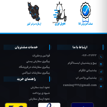
ارتباط با ما
خدمات مشتریان
09140031443
قوانین و مقررات
پیگیری سفارش پستی
پیج و پشتیبان اینستاگرام
پیگیری سفارشات در فروشگاه
پشتیبانی تلگرام
پیگیری سفارشات تیپاکس
پشتیبانی واتس اپ
راهنمای خرید
raminq1999@gmail.com
نحوه ثبت سفارش
شیوه ی پرداخت
نحوه ارسال سفارش