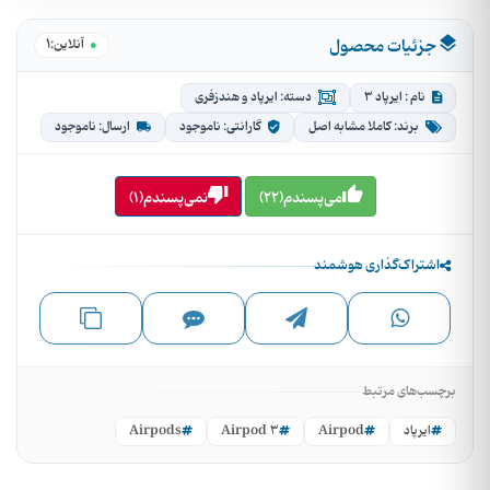
جزئیات محصول
1
●
آنلاین:
نام : ایرپاد 3
دسته: ایرپاد و هندزفری
برند: کاملا مشابه اصل
گارانتی: ناموجود
ارسال: ناموجود
می‌پسندم(22)
نمی‌پسندم(1)
اشتراک‌گذاری هوشمند
برچسب‌های مرتبط
ایرپاد
Airpod
Airpod 3
Airpods