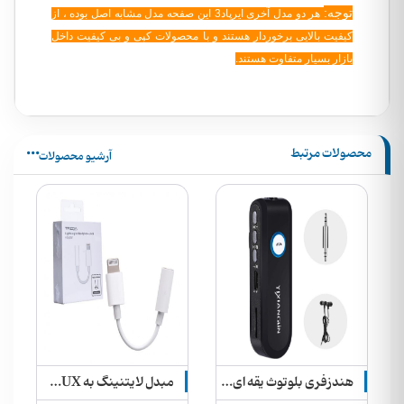
توجه:
هر دو مدل آخری ایرپاد3 این صفحه مدل مشابه اصل بوده ، از
کیفیت بالایی برخوردار هستند و با محصولات کپی و بی کیفیت داخل
بازار بسیار متفاوت هستند.
محصولات مرتبط
آرشیو محصولات
هندزفری بلوتوث یقه ای + بلوتوث ماشین + mp۳ player + رادیو Yixianglin مدل WZ-12
مبدل لایتنینگ به AUX ترکا مدل CA-1052