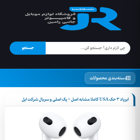
جستجو
دسته‌بندی محصولات
ایرپاد 3 حک USA کاملا مشابه اصل + پک اصلی و سریال شرکت اپل