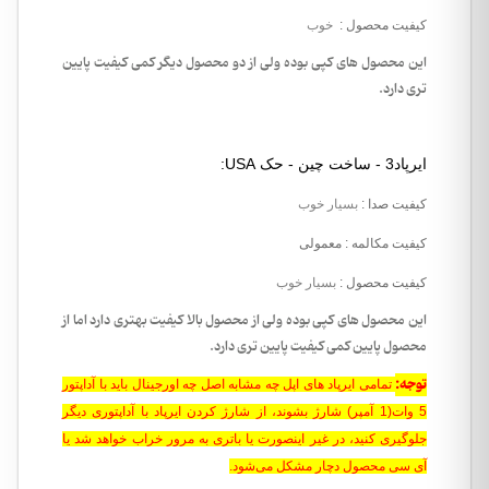
کیفیت محصول
:
خوب
این محصول های کپی بوده ولی از دو محصول دیگر کمی کیفیت پایین
تری دارد.
ایرپاد3 - ساخت چین - حک USA:
کیفیت صدا
:
بسیار خوب
کیفیت مکالمه
: معمولی
کیفیت محصول
:
بسیار خوب
این محصول های کپی بوده ولی از محصول بالا کیفیت بهتری دارد اما از
محصول پایین کمی کیفیت پایین تری دارد.
توجه:
تمامی ایرپاد های اپل چه مشابه اصل چه اورجینال باید با آداپتور
5 وات(1 آمپر) شارژ بشوند، از شارژ کردن ایرپاد با آداپتوری دیگر
جلوگیری کنید، در غیر اینصورت یا باتری به مرور خراب خواهد شد یا
آی سی محصول دچار مشکل می‌شود.