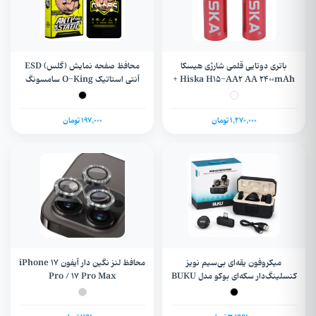
باتری دوتایی قلمی شارژی هیسکا
محافظ صفحه نمایش (گلس) ESD
Hiska H15-AA2 AA 2400mAh +
آنتی استاتیک O-King سامسونگ
گارانتی
Galaxy S20Fe / S20Life/ A52/
A52s/ A53/ A51/ M31s / Note 10
/ Note 10s / Note 11 4G / Poco
1,270,000 تومان
197,000 تومان
M4 Pro
میکروفون یقه‌ای بی‌سیم نویز
محافظ لنز نگین دار آیفون iPhone 17
کنسلینگ‌دار سکه‌ای بوکو مدل BUKU
Pro / 17 Pro Max
LJ-012