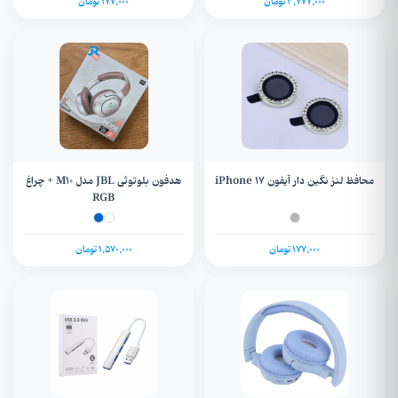
3,777,000 تومان
177,000 تومان
محافظ لنز نگین دار آیفون iPhone 17
هدفون بلوتوثی JBL مدل M10 + چراغ
RGB
177,000 تومان
1,570,000 تومان