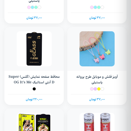
پاستیلی
37,000 تومان
37,000 تومان
آویز فلش و موبایل طرح پروانه
محافظ صفحه نمایش (گلس) Super
پاستیلی
D آنتی استاتیک OG It's Me
سامسونگ Galaxy A54 / S20 FE /
S23 FE 5G / S24 Plus
37,000 تومان
220,000 تومان