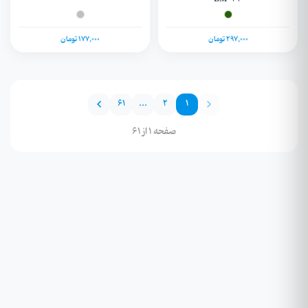
297,000 تومان
177,000 تومان
61
...
2
1
صفحه 1 از 61