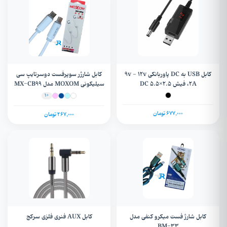
کابل USB به DC پاوربانکی 9v - 12v
کابل شارژر سوپرفست دوسرتایپ سی
،2A فیش DC 5.5×2.5
سیلیکونی MOXOM مدل MX-CB99
+1
677,000 تومان
267,000 تومان
کابل شارژ فست میکرو کنفی مدل
کابل AUX فنری فلزی سرکج
BM-33