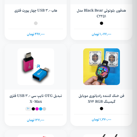
هدفون بلوتوثی Black Bear مدل
هاب USB 3.0 چهار پورت فلزی
C2251
1,077,000 تومان
497,000 تومان
فن خنک کننده رادیاتوری موبایل
تبدیل OTG تایپ سی USB 3.0 فلزی
گیمینگ X94 RGB
X-Max
+1
1,770,000 تومان
127,000 تومان