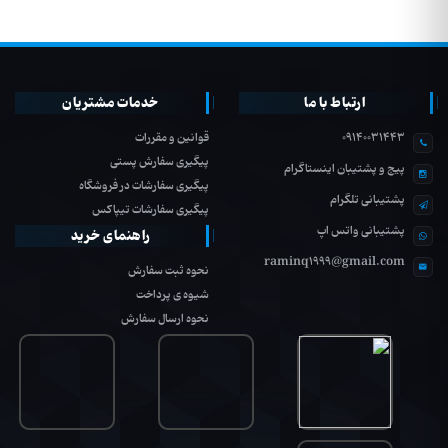
ارتباط با ما
خدمات مشتریان
09140031443
قوانین و مقررات
پیگیری سفارش پستی
پیج و پشتیبان اینستاگرام
پیگیری سفارشات در فروشگاه
پشتیبانی تلگرام
پیگیری سفارشات تیپاکس
پشتیبانی واتس اپ
راهنمای خرید
raminq1999@gmail.com
نحوه ثبت سفارش
شیوه ی پرداخت
نحوه ارسال سفارش