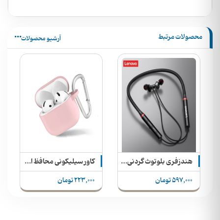
محصولات مرتبط
آرشیو محصولات
S
هندزفری بلوتوث گردنی لنوو مدل HE05X
کاور سیلیکونی محافظ اورجینال ایرپاد 4 + رنگ بندی
597,000 تومان
223,000 تومان