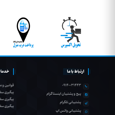
ارتباط با ما
خدمات
09140031443
قوانین و م
پیگیری سف
پیج و پشتیبان اینستاگرام
پیگیری سف
پشتیبانی تلگرام
پیگیری سف
پشتیبانی واتس اپ