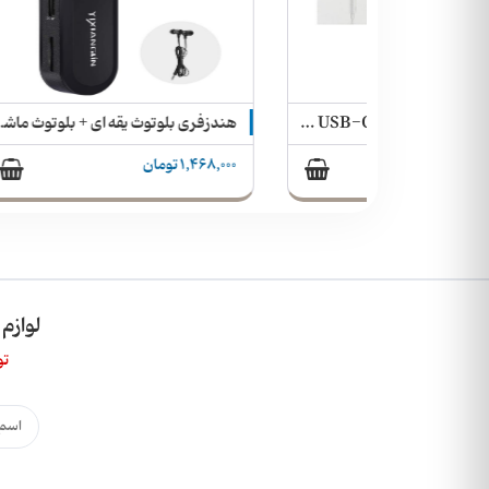
هندزفری تایپ سی اپل مدل EarPods USB-C
هندزفری بلوتوث یقه ای + بلوتوث ماشین + mp۳ player + رادیو Yixianglin مدل WZ-12
1,468,000 تومان
257,000 
لوازم
تو