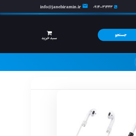
info@janebiramin.ir
09140031443
جستجو
سبد خرید