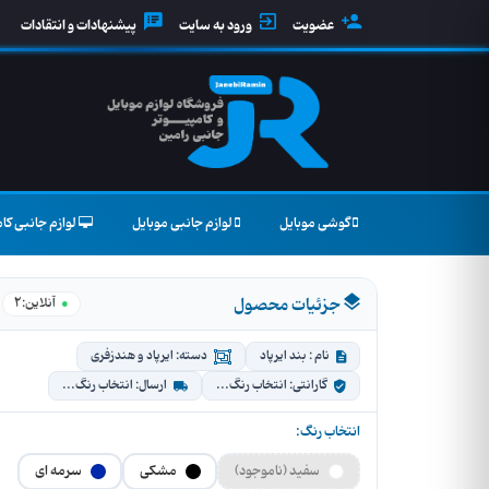
عضویت
ورود به سایت
پیشنهادات و انتقادات
گوشی موبایل
لوازم جانبی موبایل
لوازم جانبی کام
جزئیات محصول
2
●
آنلاین:
نام : بند ایرپاد
دسته: ایرپاد و هندزفری
گارانتی: انتخاب رنگ...
ارسال: انتخاب رنگ...
انتخاب رنگ:
سفید (ناموجود)
مشکی
سرمه ای