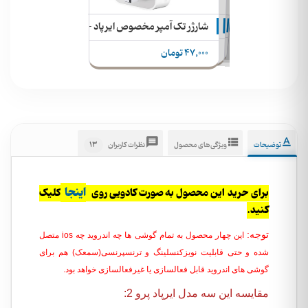
گهدارنده سیلیکونی ایرپاد بر روی بند اسمارت واچ
ن
کاور سیلیکونی ایرپاد پرو
نگهدارنده گردنی ایرپاد
شارژر تک آمپر مخصوص ایرپاد - اسمارت واچ - اسپیکر
77,000
تومان
80,000 تومان
تومان
50,000
39,000
47,000 تومان
13
توضیحات
ویژگی‌های محصول
نظرات کاربران
اینجا
برای حرید این محصول به صورت کادویی روی
کلیک
کنید.
توجه:
این چهار محصول به تمام گوشی ها چه اندروید چه ios متصل
شده و حتی قابلیت نویزکنسلینگ و ترنسپرنسی(سمعک) هم برای
گوشی های اندروید قابل فعالسازی یا غیرفعالسازی خواهد بود.
مقایسه این سه مدل ایرپاد پرو 2: