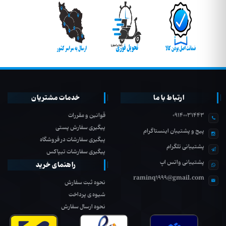
ارتباط با ما
خدمات مشتریان
09140031443
قوانین و مقررات
پیگیری سفارش پستی
پیج و پشتیبان اینستاگرام
پیگیری سفارشات در فروشگاه
پشتیبانی تلگرام
پیگیری سفارشات تیپاکس
پشتیبانی واتس اپ
راهنمای خرید
raminq1999@gmail.com
نحوه ثبت سفارش
شیوه ی پرداخت
نحوه ارسال سفارش