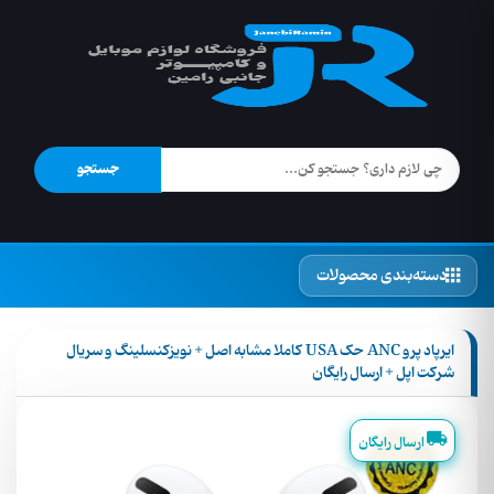
جستجو
دسته‌بندی محصولات
ایرپاد پرو ANC حک USA کاملا مشابه اصل + نویزکنسلینگ و سریال
شرکت اپل + ارسال رایگان
ارسال رایگان