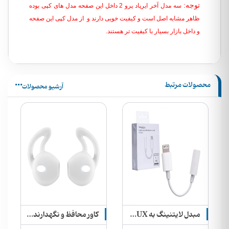
توجه:
سه مدل آخر ایرپاد پرو 2 داخل این صفحه مدل های کپی بوده
ظاهر مشابه اصل است و کیفیت خوبی دارند و از مدل کپی این صفحه
و داخل بازار بسیار با کیفیت تر هستند.
محصولات مرتبط
آرشیو محصولات
دیو Yixianglin مدل WZ-12
مبدل لایتنینگ به AUX ترکا مدل CA-1052
کاور محافظ و نگهدارنده سیلیکونی ایرپاد بر روی گوش