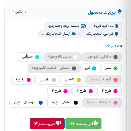
جزئیات محصول
2
●
آنلاین:
نام : کیف ایرپاد
دسته: ایرپاد و هندزفری
گارانتی: انتخاب رنگ...
ارسال: انتخاب رنگ...
انتخاب رنگ:
مشکی (ناموجود)
سفید (ناموجود)
سبزآبی
سبز
آبی
مشکی - ضخیم (ناموجود)
قرمز (ناموجود)
نارنجی
طوسی
طرح 1
طرح 2
طرح 3
طرح 4
طرح 5 (ناموجود)
مشکی - چرم
سرمه ای - چرم
می‌پسندم(43)
نمی‌پسندم(4)