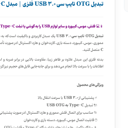
تبدیل OTG تایپ سی USB 3.0 فلزی | مبدل Type-C به USB OTG
📱💻
فلش، موس، کیبورد و سایر لوازم USB را به گوشی یا تبلت Type-C خود متصل کنید!
تبدیل OTG تایپ سی USB 3.0
مموری، موس، کیبورد، دسته بازی، کارت‌خوان و هارد اکسترنال (در صورت تأمین
C
متصل کنید.
بدنه فلزی این مبدل علاوه بر ظاهر زیبا، مقاومت بالایی در برابر ضربه و ا
اطلاعات را با سرعت بالا انجام می‌دهد و برای جابه‌جایی فایل‌های حجیم نیز گ
ویژگی‌های محصول
USB 3.0
⚡ پشتیبانی از
با سرعت انتقال بالا
Type-C به USB OTG
🔌 تبدیل
📂 مناسب برای اتصال فلش مموری و هارد اکسترنال (در صورت پشتیبانی
🖱️ قابلیت اتصال موس، کیبورد، دسته بازی و کارت‌خوان
📱 سازگار با گوشی‌ها و تبلت‌های دارای درگاه Type-C و قابلیت OTG