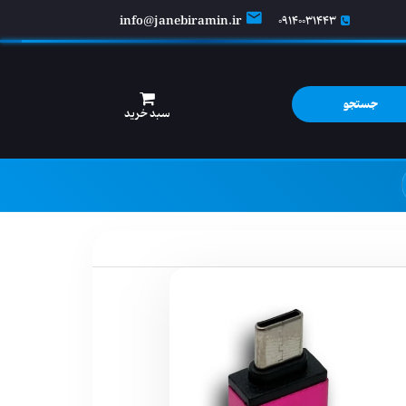
info@janebiramin.ir
09140031443
جستجو
سبد خرید