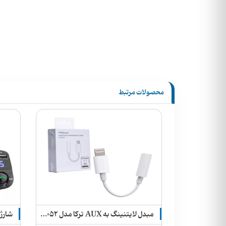
محصولات مرتبط
هندزفری بلوتوث یقه ای + بلوتوث ماشین + mp۳ player + رادیو Yixianglin مدل WZ-12
مبدل لایتنینگ به AUX ترکا مدل CA-1052