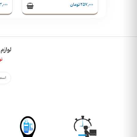
257,000 تومان
563,000 
لوازم
تو