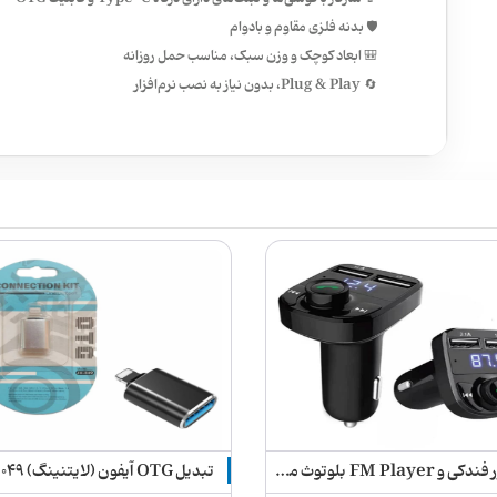
🛡️ بدنه فلزی مقاوم و بادوام
🎒 ابعاد کوچک و وزن سبک، مناسب حمل روزانه
🔄 Plug & Play، بدون نیاز به نصب نرم‌افزار
شارژر فندکی و FM Player بلوتوث مدل X8
تبدیل OTG آیفون (لایتنینگ) JH-۰۴۹