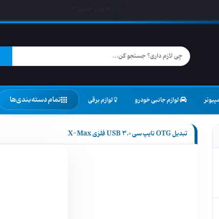
کاربران آنلاین:
19
تمام دسته‌بندی‌ها
پیوتر
لوازم جانبی خودرو
لوازم برقی
تبدیل OTG تایپ سی USB 3.0 فلزی X-Max