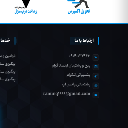
ارتباط با ما
خدمات
09140031443
قوانین و م
پیگیری سف
پیج و پشتیبان اینستاگرام
پیگیری سف
پشتیبانی تلگرام
پیگیری سف
پشتیبانی واتس اپ
raminq1999@gmail.com