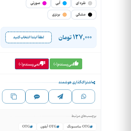
نقره ای
آبی
صورتی
مشکی
برنزی
127,000
تومان
لطفاً ابتدا انتخاب کنید
می‌پسندم(0)
نمی‌پسندم(0)
اشتراک‌گذاری هوشمند
برچسب‌های مرتبط
OTG سامسونگ
OTG آیفون
OTG