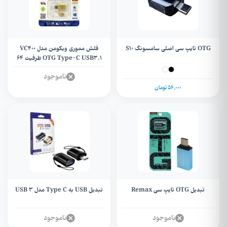
OTG تایپ سی اصلی سامسونگ S10
فلش مموری ویکومن مدل VC400
OTG Type-C USB3.1 ظرفیت 64
گیگابایت + گارانتی مادام العمر
ناموجود
56,000 تومان
تبدیل OTG تایپ سی Remax
تبدیل USB به Type C مدل USB 3
ناموجود
ناموجود