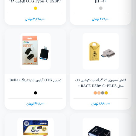
JH-۰۴۹
OTG Type-C USB3.1 ظرفیت 128
گیگابایت + گارانتی مادام العمر
279,000 تومان
3,618,000 تومان
فلش مموری 64 گیگابایت کوئین تک
تبدیل OTG آیفون (لایتنینگ) Bella
مدل RACE USB3 C-PLUS +
گارانتی مادام و OTG تایپ سی
1,980,000 تومان
438,000 تومان