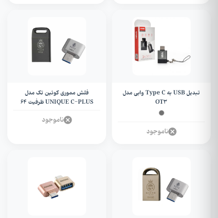
تبدیل USB به Type C وابی مدل
فلش مموری کوئین تک مدل
OT3
UNIQUE C-PLUS ظرفیت 64
گیگابایت + OTG تایپ سی
ناموجود
ناموجود