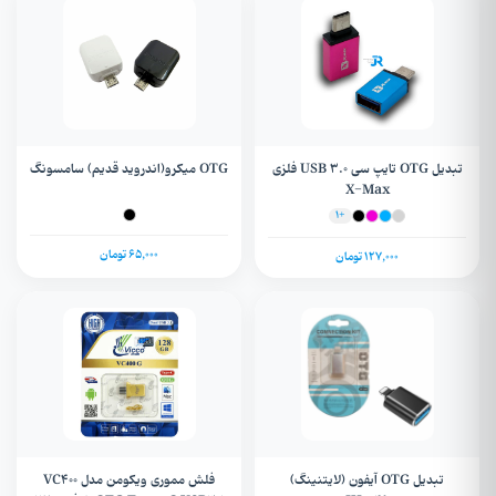
تبدیل OTG تایپ سی USB 3.0 فلزی
OTG میکرو(اندروید قدیم) سامسونگ
X-Max
+1
65,000 تومان
127,000 تومان
تبدیل OTG آیفون (لایتنینگ)
فلش مموری ویکومن مدل VC400