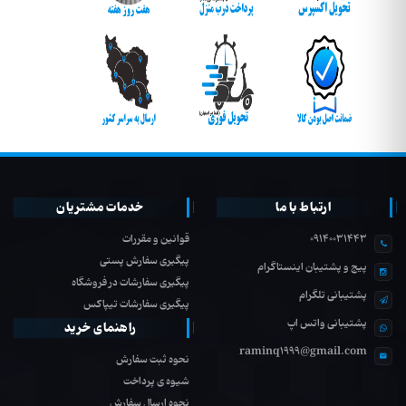
ارتباط با ما
خدمات مشتریان
09140031443
قوانین و مقررات
پیگیری سفارش پستی
پیج و پشتیبان اینستاگرام
پیگیری سفارشات در فروشگاه
پشتیبانی تلگرام
پیگیری سفارشات تیپاکس
پشتیبانی واتس اپ
راهنمای خرید
raminq1999@gmail.com
نحوه ثبت سفارش
شیوه ی پرداخت
نحوه ارسال سفارش