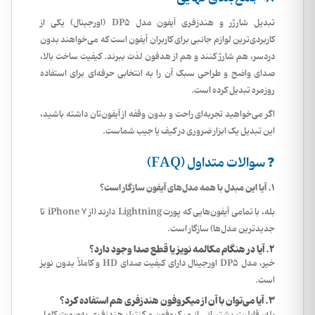
تبدیل شارژر و هندزفری آیفون مدل
DP5 (
اورجینال
)
یکی از
کاربردی‌ترین لوازم جانبی برای کاربران آیفون است که می‌خواهند بدون
دردسر، هم شارژ کنند و هم از هدفون لذت ببرند. کیفیت ساخت بالا،
صدای واضح و طراحی سبک آن را به انتخابی حرفه‌ای برای استفاده
روزمره تبدیل کرده است.
اگر می‌خواهید تجربه‌ای راحت و بدون وقفه از آیفون‌تان داشته باشید،
این تبدیل یک ابزار ضروری در کیف یا جیب شماست.
❓ سوالات متداول (FAQ)
1. آیا این مبدل با همه مدل‌های آیفون سازگار است؟
بله، با تمامی آیفون‌هایی که پورت Lightning دارند (از iPhone 7 تا
جدیدترین مدل‌ها) سازگار است.
2. آیا در هنگام مکالمه نویز یا قطع صدا وجود دارد؟
خیر، مدل DP5 اورجینال دارای کیفیت صدای HD و کاملاً بدون نویز
است.
3. آیا می‌توان با آن از میکروفون هندزفری هم استفاده کرد؟
بله، قابلیت پشتیبانی از میکروفون و کنترلر هندزفری به‌صورت کامل