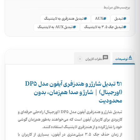
برچسب‌های مرتبط
تبدیل
AUX
تبدیل هندزفری به لایتنینگ
تبدیل جک 3.5 به لایتنینگ
تبدیل AUX به لایتنینگ
0
توضیحات
نظرات کاربران
🔌 تبدیل شارژر و هندزفری آیفون مدل DP5
(اورجینال) | شارژ و صدا هم‌زمان، بدون
محدودیت
تبدیل شارژر و هندزفری آیفون مدل
DP5 (
اورجینال
)
راه‌حلی حرفه‌ای و
کاربردی برای کاربران آیفون است که می‌خواهند
به‌طور هم‌زمان گوشی
خود را شارژ کرده و از هندزفری لایتنینگ استفاده کنند
.
از زمان حذف جک ۳.۵ میلی‌متری در آیفون، بسیاری از کاربران با