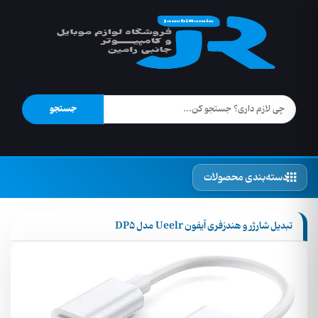
جستجو
دسته‌بندی محصولات
تبدیل شارژر و هندزفری آیفون Ueelr مدل DP5