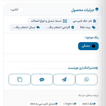
جزئیات محصول
0
●
آنلاین:
نام : جک تایپ سی
دسته: تبدیل و انواع اتصالات
برند: kin
گارانتی: انتخاب رنگ...
ارسال: انتخاب رنگ...
رنگ موجود:
مشکی
اشتراک‌گذاری هوشمند
برچسب‌های مرتبط
جک( aux
type c )
تبدیل تایپ سی به aux