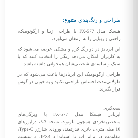
طراحی و رنگ‌بندی متنوع:
هیسکا مدل FX-577 با طراحی زیبا و ارگونومیک،
راحتی و زیبایی را به ارمغان می‌آورد.
این ایربادز در دو رنگ کرم و مشکی عرضه می‌شود که
به کاربران امکان می‌دهد رنگی را انتخاب کنند که با
سبک و سلیقه‌ی شخصی‌شان همخوانی داشته باشد.
طراحی ارگونومیک این ایربادزها باعث می‌شود که در
طولانی‌مدت احساس ناراحتی نکنید و به خوبی در گوش
قرار بگیرند.
نتیجه‌گیری:
ایربادز هیسکا مدل FX-577 با ویژگی‌های
منحصربه‌فردی همچون بلوتوث نسخه 5.3، درایورهای
10 میلی‌متری، باتری قدرتمند، ورودی شارژر Type-C،
مقاومت در برابر آب با استاندارد IPX4، و سیستم