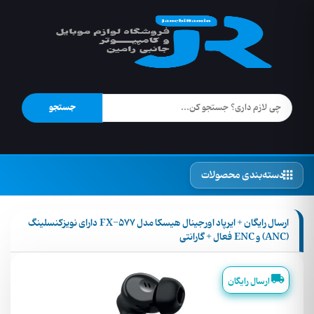
جستجو
دسته‌بندی محصولات
ارسال رایگان + ایرپاد اورجینال هیسکا مدل FX-577 دارای نویزکنسلینگ
(ANC) و ENC فعال + گارانتی
ارسال رایگان