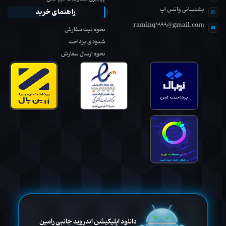
پشتیبانی واتس اپ
راهنمای خرید
raminq1999@gmail.com
نحوه ثبت سفارش
شیوه ی پرداخت
نحوه ارسال سفارش
دانلود اپلیکیشن اندروید جانبی رامین