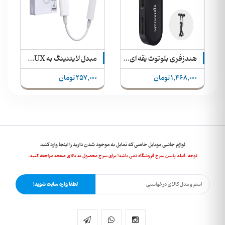
هندزفری بلوتوث یقه ای + بلوتوث ماشین + mp۳ player + رادیو Yixianglin مدل WZ-12
مبدل لایتنینگ به AUX ترکا مدل CA-1052
1,468,000 تومان
257,000 تومان
لوازم جانبی موبایل خاصی که تمایل به موجود شدن دارید را اینجا وارد کنید
توجه: فیلد پایین سرچ فروشگاه نمی باشد! برای سرچ محصول به بالای صفحه مراجعه کنید.
لطفا وارد سایت شوید!