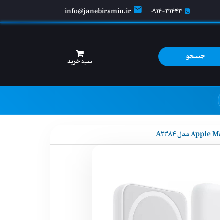
info@janebiramin.ir
09140031443
جستجو
سبد خرید