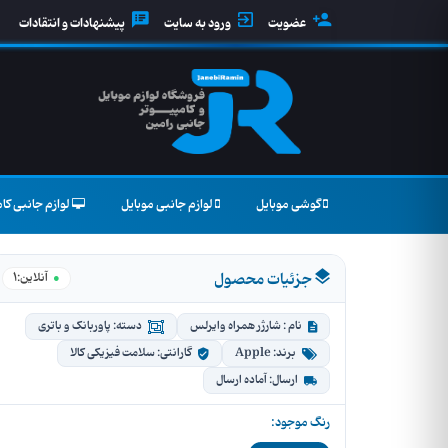
عضویت
ورود به سایت
پیشنهادات و انتقادات
گوشی موبایل
لوازم جانبی موبایل
لوازم جانبی کام
جزئیات محصول
1
●
آنلاین:
نام : شارژر همراه وایرلس
دسته: پاوربانک و باتری
برند: Apple
گارانتی: سلامت فیزیکی کالا
ارسال: آماده ارسال
رنگ موجود: