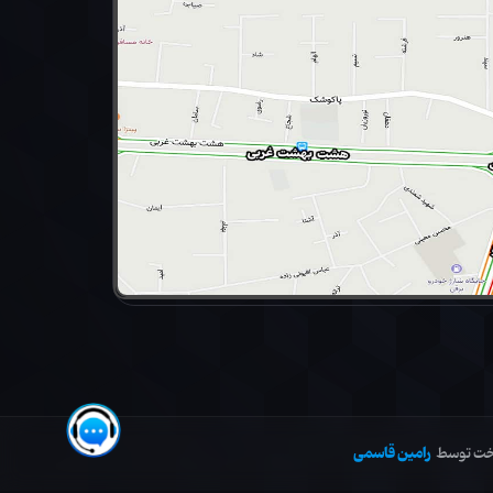
رامین قاسمی
خت توسط