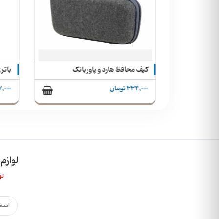
باتری دوتایی قلمی شارژی هیسکا Hiska H15-AA2 AA 2400mAh + گارانتی
کیف محافظ هارد و پاوربانک
334,000 تومان
87,000 تو
لوازم
تو