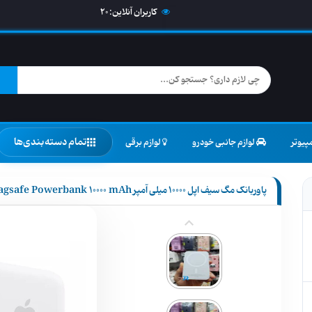
کاربران آنلاین:
20
تمام دسته‌بندی‌ها
پیوتر
لوازم جانبی خودرو
لوازم برقی
پاوربانک مگ سیف اپل 10000 میلی آمپر Apple Magsafe Powerbank 10000 mAh مدل A2384