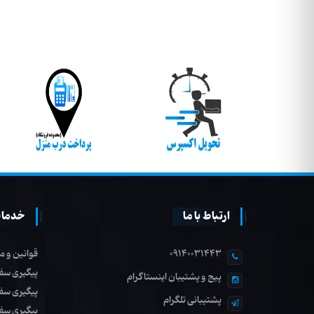
ارتباط با ما
خدمات
09140031443
قوانین و م
پیگیری سف
پیج و پشتیبان اینستاگرام
پیگیری سف
پشتیبانی تلگرام
پیگیری سف