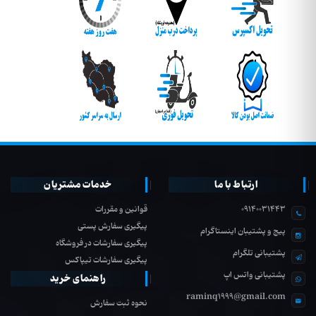
ارتباط با ما
خدمات مشتریان
09140031443
قوانین و مقررات
پیگیری سفارش پستی
پیج و پشتیبان اینستاگرام
پیگیری سفارشات در فروشگاه
پشتیبانی تلگرام
پیگیری سفارشات تیپاکس
پشتیبانی واتس اپ
راهنمای خرید
raminq1999@gmail.com
نحوه ثبت سفارش