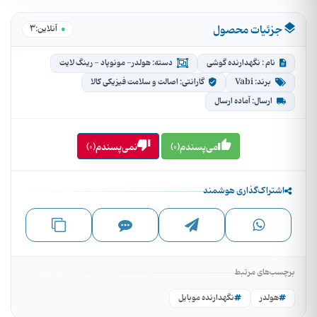
جزئیات محصول
3
●
آنلاین:
نام : نگهدارنده گوشی
دسته: هولدر- مونوپاد - رینگ لایت
برند: Vabi
گارانتی: اصالت و سلامت فیزیکی کالا
ارسال: آماده ارسال
می‌پسندم(0)
نمی‌پسندم(0)
اشتراک‌گذاری هوشمند
برچسب‌های مرتبط
هولدر
نگهدارنده موبایل