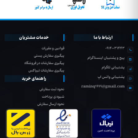
ارتباط با ما
خدمات مشتریان
09140031443
قوانین و مقررات
پیگیری سفارش پستی
پیج و پشتیبان اینستاگرام
پیگیری سفارشات در فروشگاه
پشتیبانی تلگرام
پیگیری سفارشات تیپاکس
پشتیبانی واتس اپ
راهنمای خرید
raminq1999@gmail.com
نحوه ثبت سفارش
شیوه ی پرداخت
نحوه ارسال سفارش