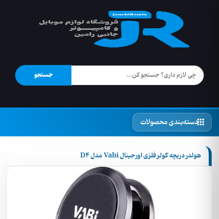
جستجو
دسته‌بندی محصولات
هولدر دریچه کولر فلزی اورجینال Vabi مدل D4