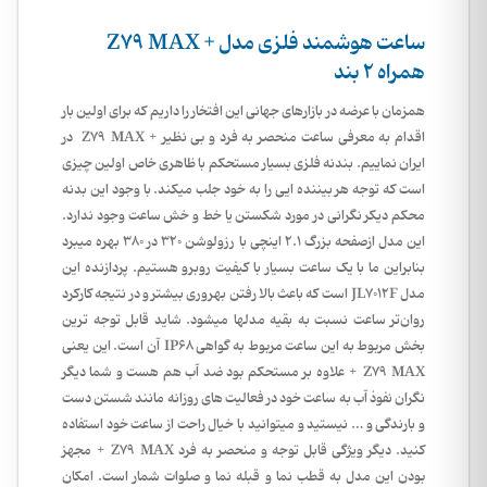
ساعت هوشمند فلزی مدل + Z79 MAX
همراه 2 بند
همزمان با عرضه در بازارهای جهانی این افتخار را داریم که برای اولین بار
اقدام به معرفی ساعت منحصر به فرد و بی نظیر + Z79 MAX در
ایران نماییم. بندنه فلزی بسیار مستحکم با ظاهری خاص اولین چیزی
است که توجه هر بیننده ایی را به خود جلب میکند. با وجود این بدنه
محکم دیکر نگرانی در مورد شکستن یا خط و خش ساعت وجود ندارد.
این مدل ازصفحه بزرگ 2.1 اینچی با رزولوشن 320 در 380 بهره میبرد
بنابراین ما با یک ساعت بسیار با کیفیت روبرو هستیم. پردازنده این
مدل JL7012F است که باعث بالا رفتن بهروری بیشتر و در نتیجه کارکرد
روان‌تر ساعت نسبت به بقیه مدلها میشود. شاید قابل توجه ترین
بخش مربوط به این ساعت مربوط به گواهی IP68 آن است. این یعنی
Z79 MAX + علاوه بر مستحکم بود ضد آب هم هست و شما دیگر
نگران نفوذ آب به ساعت خود در فعالیت های روزانه مانند شستن دست
و بارندگی و … نیستید و میتوانید با خیال راحت از ساعت خود استفاده
کنید. دیگر ویژگی قابل توجه و منحصر به فرد Z79 MAX + مجهز
بودن این مدل به قطب نما و قبله نما و صلوات شمار است. امکان