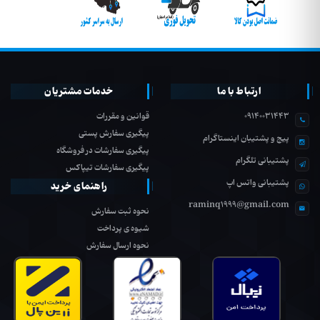
ارتباط با ما
خدمات مشتریان
09140031443
قوانین و مقررات
پیگیری سفارش پستی
پیج و پشتیبان اینستاگرام
پیگیری سفارشات در فروشگاه
پشتیبانی تلگرام
پیگیری سفارشات تیپاکس
پشتیبانی واتس اپ
راهنمای خرید
raminq1999@gmail.com
نحوه ثبت سفارش
شیوه ی پرداخت
نحوه ارسال سفارش