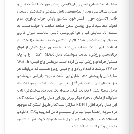
مکالمه و پشتیبانی کامل از زبان فارسی ،پخش موزیک با کیفیت عالی و
صدای شفاف بهره وری از سنسورهای کامل سلامتی مانند کنترل ضربان
قلب، اکسیژن خون، فشار خون سنسور پایش خواب یاداوری عدم
تحرک محاسبه کالری روشن شدن صفحه ساعت با حرکت دست به
سمت بالا نمایش اب و هوا کورنومتر، تایمر، محاسبه میزان کالری
مصرفی و مسافت طی شده، آلارم ، ماشین حساب و غیره تنها بخشی از
امکانات این ساعت جذاب می‌باشد. همچنین تنوع کاملی از انواع
برنامه‌های ورزشی، ساعت هوشمند مدل Z79 MAX + را به یک
دستیار حرفه‌ای ورزشی تبدیل کرده است. در بخش واچ فیس (Watch
FAce) نیز شما با تعداد زیادی واچ فیس روبرو هستید که می‌تواند هر
سلیقه‌ایی را پوشش دهد. شارژر این ساعت بصورت وایرلس می‌باشد و
نیز بند‌های این ساعت هم قابل تعویض است و علاوه بر دو عدد بند
داخل بسته بندی ( یک بند فلزی بهمراه یک عدد بند سیلیکونی) کاربر
میتواند از ملهای دلخواه دیگر نیز بر روی این مدل براحتی استفاده کند.
این مدل با نرم افزار RDFIT سازگار است که از طریق اسکن کد موجود
در دفترچه راهنما میتوانید برای سیستم عامل اندروید و iOS دانلود و
استفاده کنید. برای دوام بهتر باتری حتما همواره جهت شارژ از آداپتور
تک آمپر و غیر فست استفاده شود.