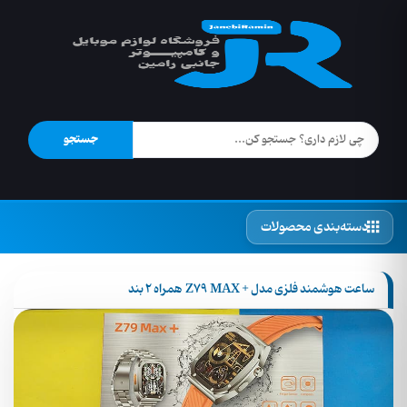
جستجو
دسته‌بندی محصولات
ساعت هوشمند فلزی مدل + Z79 MAX همراه 2 بند