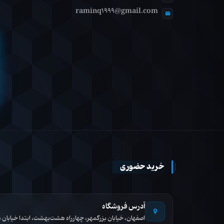
raminq1999@gmail.com
خرید حضوری
آدرس فروشگاه
اصفهان، خیابان بزرگمهر، چهارراه هشت‌بهشت، ابتدا خیاب