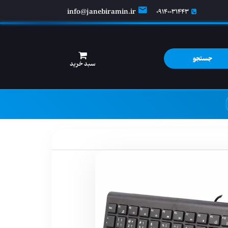
info@janebiramin.ir
09140031443
جستجو
سبد خرید