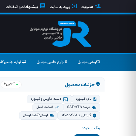
عضویت
ورود به سایت
پیشنهادات و انتقادات
گوشی موبایل
لوازم جانبی موبایل
لوازم جانبی کام
جزئیات محصول
1
آنلاین:
نام : کیبورد
دسته: ماوس و کیبورد
برند: SADATA
اصالت: اصل
گارانتی: تا 1405/04/01
ارسال: آماده ارسال
رنگ موجود: