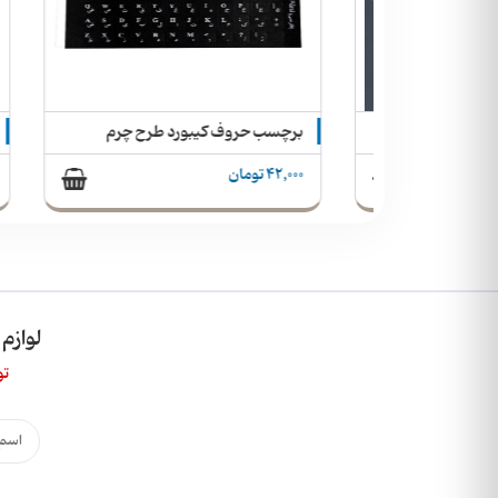
ورد شفاف
برچسب حروف کیبورد طرح چرم
42,000 تومان
,997,000
لوازم
تو