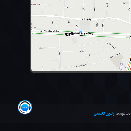
رامین قاسمی
خت توسط