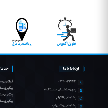
ارتباط با ما
خدمات
09140031443
قوانین و م
پیگیری سف
پیج و پشتیبان اینستاگرام
پیگیری سف
پشتیبانی تلگرام
پیگیری سف
پشتیبانی واتس اپ