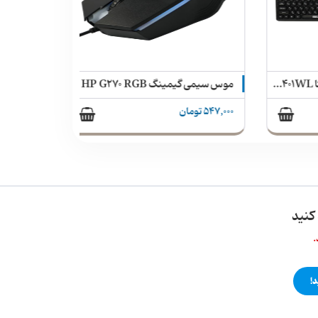
کیبورد و موس بی سیم سادیتا SKM-3401WL
موس سیمی گیمینگ HP G270 RGB
547,000 تومان
کنید
.
!