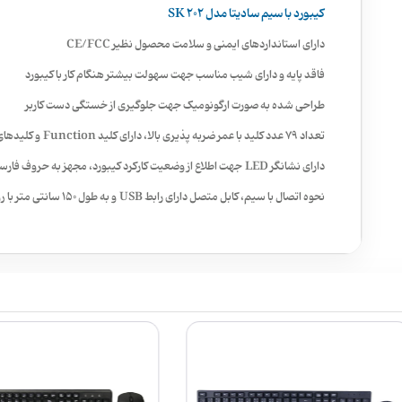
کیبورد با سیم سادیتا مدل SK 202
دارای استانداردهای ایمنی و سلامت محصول نظیر CE/FCC
فاقد پایه و دارای شیب مناسب جهت سهولت بیشتر هنگام کار با کیبورد
طراحی شده به صورت ارگونومیک جهت جلوگیری از خستگی دست کاربر
تعداد 79 عدد کلید با عمر ضربه پذیری بالا، دارای کلید Function و کلیدهای مولتی مدیا
دارای نشانگر LED جهت اطلاع از وضعیت کارکرد کیبورد، مجهز به حروف فارسی حک شده
نحوه اتصال با سیم، کابل متصل دارای رابط USB و به طول ۱۵۰ سانتی متر با روکشی مقاوم از جنس TPE