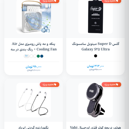
تخفیف ویژه
تخفیف ویژه
گلس Super D میتوبل سامسونگ
پنکه و مه پاش رومیزی مدل Air
Galaxy S25 Ultra
Cooling Fan + رنگ بندی در سه
سایز
+1
313,000 تومان
990,000 تومان
350,000 تومان
1,100,000 تومان
تخفیف ویژه
تخفیف ویژه
هولدر دریچه کولر فلزی اورجینال Vabi
نگهدارنده گردنی ایرپاد